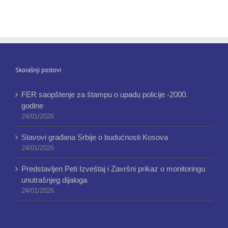
Skorašnji postovi
FER saopštenje za štampu o upadu policije -2000.
godine
24/01/2026
Stavovi građana Srbije o budućnosti Kosova
24/01/2026
Predstavljen Peti Izveštaj i Završni prikaz o monitoringu
unutrašnjeg dijaloga
24/01/2026