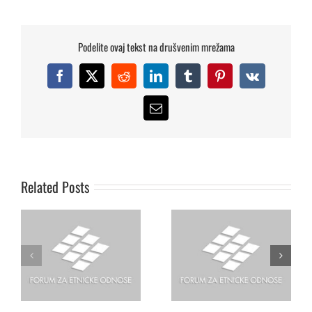
Podelite ovaj tekst na drušvenim mrežama
Facebook
X
Reddit
LinkedIn
Tumblr
Pinterest
Vk
Dušan Janjic,
Email
Apel za zaustavljanje
Koordinator Foruma za
haosa, zaštitu ljudskih
etnicke odnose,
prava i uspostavljanje
razgovarao je u
vladavine prava i
Beogradu, s
Related Posts
demokratskih institucija
Ambasadorom OEBS-a za
na Kosovu
pitanja Roma, Dr Nikolau
Georgiu