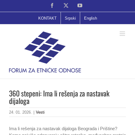
Skip
Facebook
X
YouTube
to
content
KONTAKT
Srpski
English
360 stepeni: Ima li rešenja za nastavak
dijaloga
24. 01. 2026.
|
Vesti
Ima li rešenja za nastavak dijaloga Beograda i Prištine?