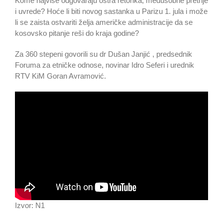
Kome najviše odgovaraju oštra retorika, međusobne pretnje
i uvrede? Hoće li biti novog sastanka u Parizu 1. jula i može
li se zaista ostvariti želja američke administracije da se
kosovsko pitanje reši do kraja godine?
Za 360 stepeni govorili su dr Dušan Janjić , predsednik
Foruma za etničke odnose, novinar Idro Seferi i urednik
RTV KiM Goran Avramović.
Izvor: N1