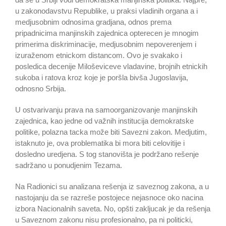
u zakonodavstvu Republike, u praksi vladinih organa a i
medjusobnim odnosima gradjana, odnos prema
pripadnicima manjinskih zajednica opterecen je mnogim
primerima diskriminacije, medjusobnim nepoverenjem i
izuraženom etnickom distancom. Ovo je svakako i
posledica decenije Miloševiceve vladavine, brojnih etnickih
sukoba i ratova kroz koje je poršla bivša Jugoslavija,
odnosno Srbija.
U ostvarivanju prava na samoorganizovanje manjinskih
zajednica, kao jedne od važnih institucija demokratske
politike, polazna tacka može biti Savezni zakon. Medjutim,
istaknuto je, ova problematika bi mora biti celovitije i
dosledno uredjena. S tog stanovišta je podržano rešenje
sadržano u ponudjenim Tezama.
Na Radionici su analizana rešenja iz saveznog zakona, a u
nastojanju da se razreše postojece nejasnoce oko nacina
izbora Nacionalnih saveta. No, opšti zakljucak je da rešenja
u Saveznom zakonu nisu profesionalno, pa ni politicki,