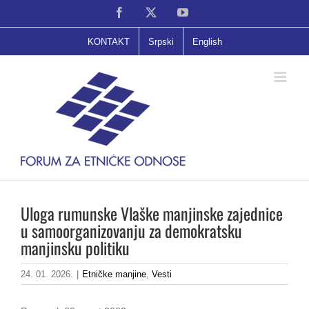
Skip
Facebook
X
YouTube
to
content
KONTAKT
Srpski
English
Uloga rumunske Vlaške manjinske zajednice
u samoorganizovanju za demokratsku
manjinsku politiku
24. 01. 2026.
|
Etničke manjine
,
Vesti