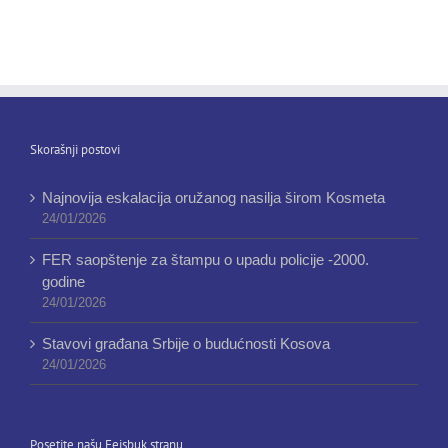
Skorašnji postovi
Najnovija eskalacija oružanog nasilja širom Kosmeta
24/01/2026
FER saopštenje za štampu o upadu policije -2000.
godine
24/01/2026
Stavovi građana Srbije o budućnosti Kosova
24/01/2026
Posetite našu Fejsbuk stranu