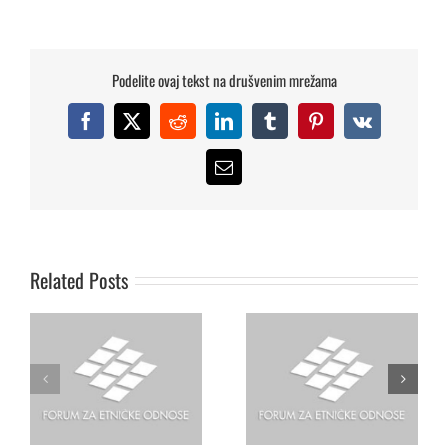
Podelite ovaj tekst na drušvenim mrežama
Facebook
X
Reddit
LinkedIn
Tumblr
Pinterest
Vk
Dušan Janjic,
Email
Apel za zaustavljanje
Koordinator Foruma za
haosa, zaštitu ljudskih
etnicke odnose,
prava i uspostavljanje
razgovarao je u
vladavine prava i
Beogradu, s
Related Posts
demokratskih institucija
Ambasadorom OEBS-a za
na Kosovu
pitanja Roma, Dr Nikolau
Georgiu