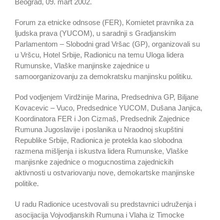
Beograd, 09. mart 2002.
Forum za etnicke odnsose (FER), Komietet pravnika za
ljudska prava (YUCOM), u saradnji s Gradjanskim
Parlamentom – Slobodni grad Vršac (GP), organizovali su
u Vršcu, Hotel Srbije, Radionicu na temu Uloga lidera
Rumunske, Vlaške manjinske zajednice u
samoorganizovanju za demokratsku manjinsku politiku.
Pod vodjenjem Virdžinije Marina, Predsedniva GP, Biljane
Kovacevic – Vuco, Predsednice YUCOM, Dušana Janjica,
Koordinatora FER i Jon Cizmaš, Predsednik Zajednice
Rumuna Jugoslavije i poslanika u Nraodnoj skupštini
Republike Srbije, Radionica je protekla kao slobodna
razmena mišljenja i iskustva lidera Rumunske, Vlaške
manjisnke zajednice o mogucnostima zajednickih
aktivnosti u ostvariovanju nove, demokartske manjinske
politike.
U radu Radionice ucestvovali su predstavnici udruženja i
asocijacija Vojvodjanskih Rumuna i Vlaha iz Timocke