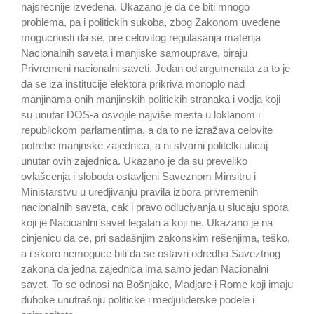
najsrecnije izvedena. Ukazano je da ce biti mnogo
problema, pa i politickih sukoba, zbog Zakonom uvedene
mogucnosti da se, pre celovitog regulasanja materija
Nacionalnih saveta i manjiske samouprave, biraju
Privremeni nacionalni saveti. Jedan od argumenata za to je
da se iza institucije elektora prikriva monoplo nad
manjinama onih manjinskih politickih stranaka i vodja koji
su unutar DOS-a osvojile najviše mesta u loklanom i
republickom parlamentima, a da to ne izražava celovite
potrebe manjnske zajednica, a ni stvarni politclki uticaj
unutar ovih zajednica. Ukazano je da su preveliko
ovlašcenja i sloboda ostavljeni Saveznom Minsitru i
Ministarstvu u uredjivanju pravila izbora privremenih
nacionalnih saveta, cak i pravo odlucivanja u slucaju spora
koji je Nacioanlni savet legalan a koji ne. Ukazano je na
cinjenicu da ce, pri sadašnjim zakonskim rešenjima, teško,
a i skoro nemoguce biti da se ostavri odredba Saveztnog
zakona da jedna zajednica ima samo jedan Nacionalni
savet. To se odnosi na Bošnjake, Madjare i Rome koji imaju
duboke unutrašnju politicke i medjuliderske podele i