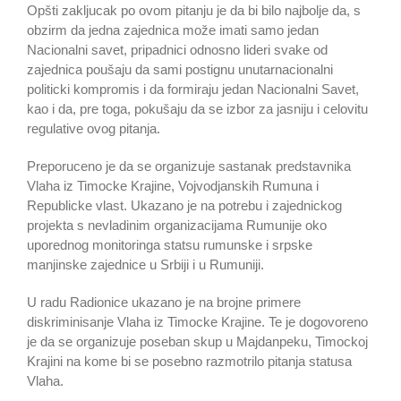
Opšti zakljucak po ovom pitanju je da bi bilo najbolje da, s
obzirm da jedna zajednica može imati samo jedan
Nacionalni savet, pripadnici odnosno lideri svake od
zajednica poušaju da sami postignu unutarnacionalni
politicki kompromis i da formiraju jedan Nacionalni Savet,
kao i da, pre toga, pokušaju da se izbor za jasniju i celovitu
regulative ovog pitanja.
Preporuceno je da se organizuje sastanak predstavnika
Vlaha iz Timocke Krajine, Vojvodjanskih Rumuna i
Republicke vlast. Ukazano je na potrebu i zajednickog
projekta s nevladinim organizacijama Rumunije oko
uporednog monitoringa statsu rumunske i srpske
manjinske zajednice u Srbiji i u Rumuniji.
U radu Radionice ukazano je na brojne primere
diskriminisanje Vlaha iz Timocke Krajine. Te je dogovoreno
je da se organizuje poseban skup u Majdanpeku, Timockoj
Krajini na kome bi se posebno razmotrilo pitanja statusa
Vlaha.