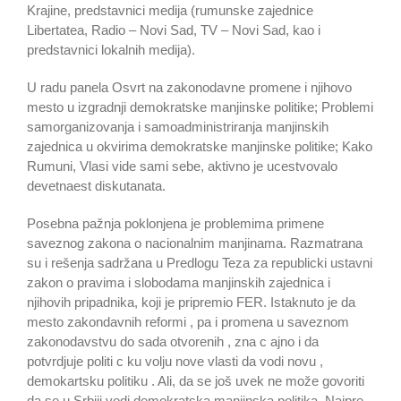
Krajine, predstavnici medija (rumunske zajednice
Libertatea, Radio – Novi Sad, TV – Novi Sad, kao i
predstavnici lokalnih medija).
U radu panela Osvrt na zakonodavne promene i njihovo
mesto u izgradnji demokratske manjinske politike; Problemi
samorganizovanja i samoadministriranja manjinskih
zajednica u okvirima demokratske manjinske politike; Kako
Rumuni, Vlasi vide sami sebe, aktivno je ucestvovalo
devetnaest diskutanata.
Posebna pažnja poklonjena je problemima primene
saveznog zakona o nacionalnim manjinama. Razmatrana
su i rešenja sadržana u Predlogu Teza za republicki ustavni
zakon o pravima i slobodama manjinskih zajednica i
njihovih pripadnika, koji je pripremio FER. Istaknuto je da
mesto zakondavnih reformi , pa i promena u saveznom
zakonodavstvu do sada otvorenih , zna c ajno i da
potvrdjuje politi c ku volju nove vlasti da vodi novu ,
demokartsku politiku . Ali, da se još uvek ne može govoriti
da se u Srbiji vodi demokratska manjinska politika. Najpre,