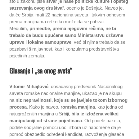
što u zakonu piše
stvar je naše političke kulture i opšteg
sazrevanja ovog društva
“, ocenio je Bošnjak. Naveo je,
da će Srbija imati 22 nacionalna saveta i takvim odnosom
prema manjinama retko ko može da se pohvali.
Međutim,
primedbe, prema njegovim rečima, ne bi
trebalo da budu upućene samo Ministarstvu državne
uprave i lokalne samouprave
, već bi njima trebalo da se
pozabavi šira javnost, kao i konzularna predstavništva
pojedinih zemalja.
Glasanje i „sa onog sveta“
Vitomir Mihajlović
, dosadašnji predsednik Nacionalnog
saveta romske nacionalne manjine, ukazao je na skupu
na
niz nepravilnosti, koje su se javljale tokom izbornog
procesa
. Kako je naveo,
romska manjina
, kao jedna od
najugroženijih manjina u Srbiji,
bila je izložena velikoj
manipulaciji od strane pojedinaca
. Od podele paketa,
podele socijalne pomoći uoči izbora uz napomene da je
pomoć obezbedio određeni kandidat, razvoženja glasača