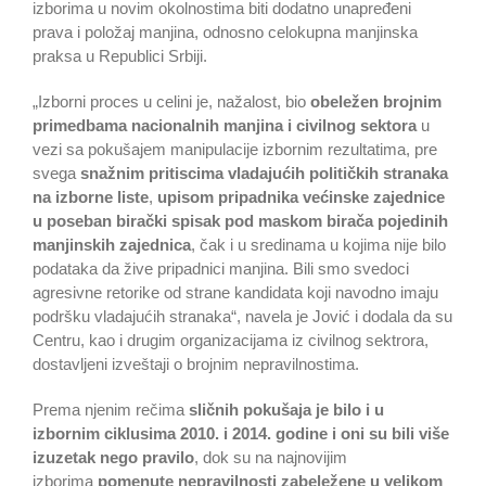
izborima u novim okolnostima biti dodatno unapređeni
prava i položaj manjina, odnosno celokupna manjinska
praksa u Republici Srbiji.
„Izborni proces u celini je, nažalost, bio
obeležen brojnim
primedbama nacionalnih manjina i civilnog sektora
u
vezi sa pokušajem manipulacije izbornim rezultatima, pre
svega
snažnim pritiscima vladajućih političkih stranaka
na izborne liste
,
upisom pripadnika većinske zajednice
u poseban birački spisak pod maskom birača pojedinih
manjinskih zajednica
, čak i u sredinama u kojima nije bilo
podataka da žive pripadnici manjina. Bili smo svedoci
agresivne retorike od strane kandidata koji navodno imaju
podršku vladajućih stranaka“, navela je Jović i dodala da su
Centru, kao i drugim organizacijama iz civilnog sektrora,
dostavljeni izveštaji o brojnim nepravilnostima.
Prema njenim rečima
sličnih pokušaja je bilo i u
izbornim ciklusima 2010. i 2014. godine i oni su bili više
izuzetak nego pravilo
, dok su na najnovijim
izborima
pomenute nepravilnosti zabeležene u velikom