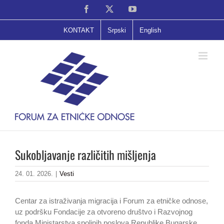
Skip
Facebook
X
YouTube
to
content
KONTAKT
Srpski
English
Sukobljavanje različitih mišljenja
24. 01. 2026.
|
Vesti
Centar za istraživanja migracija i Forum za etničke odnose,
uz podršku Fondacije za otvoreno društvo i Razvojnog
fonda Ministarstva spoljnih poslova Republike Bugarske,