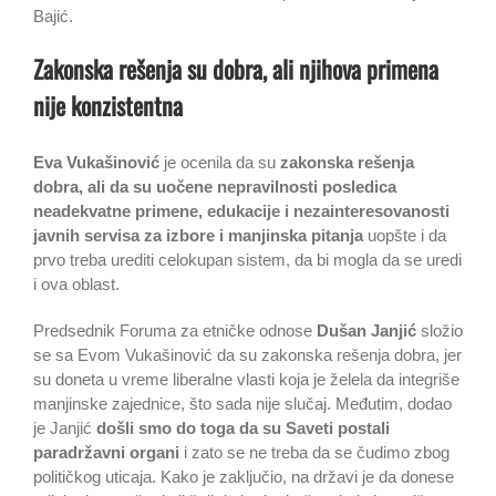
Bajić.
Zakonska rešenja su dobra, ali njihova primena
nije konzistentna
Eva Vukašinović
je ocenila da su
zakonska rešenja
dobra, ali da su uočene nepravilnosti posledica
neadekvatne primene, edukacije i nezainteresovanosti
javnih servisa za izbore i manjinska pitanja
uopšte i da
prvo treba urediti celokupan sistem, da bi mogla da se uredi
i ova oblast.
Predsednik Foruma za etničke odnose
Dušan Janjić
složio
se sa Evom Vukašinović da su zakonska rešenja dobra, jer
su doneta u vreme liberalne vlasti koja je želela da integriše
manjinske zajednice, što sada nije slučaj. Međutim, dodao
je Janjić
došli smo do toga da su Saveti postali
paradržavni organi
i zato se ne treba da se čudimo zbog
političkog uticaja. Kako je zaključio, na državi je da donese