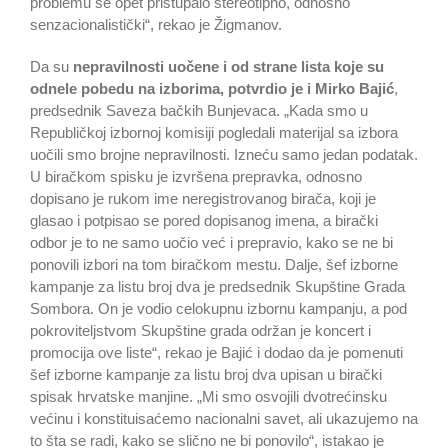
problemu se opet pristupalo stereotipno, odnosno
senzacionalistički“, rekao je Žigmanov.
Da su
nepravilnosti uočene i od strane lista koje su
odnele pobedu na izborima, potvrdio je i Mirko Bajić
,
predsednik Saveza bačkih Bunjevaca. „Kada smo u
Republičkoj izbornoj komisiji pogledali materijal sa izbora
uočili smo brojne nepravilnosti. Izneću samo jedan podatak.
U biračkom spisku je izvršena prepravka, odnosno
dopisano je rukom ime neregistrovanog birača, koji je
glasao i potpisao se pored dopisanog imena, a birački
odbor je to ne samo uočio već i prepravio, kako se ne bi
ponovili izbori na tom biračkom mestu. Dalje, šef izborne
kampanje za listu broj dva je predsednik Skupštine Grada
Sombora. On je vodio celokupnu izbornu kampanju, a pod
pokroviteljstvom Skupštine grada održan je koncert i
promocija ove liste“, rekao je Bajić i dodao da je pomenuti
šef izborne kampanje za listu broj dva upisan u birački
spisak hrvatske manjine. „Mi smo osvojili dvotrećinsku
većinu i konstituisaćemo nacionalni savet, ali ukazujemo na
to šta se radi, kako se slično ne bi ponovilo“, istakao je