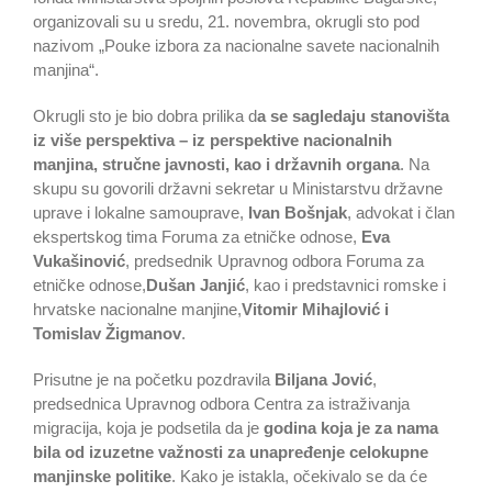
organizovali su u sredu, 21. novembra, okrugli sto pod
nazivom „Pouke izbora za nacionalne savete nacionalnih
manjina“.
Okrugli sto je bio dobra prilika d
a se sagledaju stanovišta
iz više perspektiva – iz perspektive nacionalnih
manjina, stručne javnosti, kao i državnih organa
. Na
skupu su govorili državni sekretar u Ministarstvu državne
uprave i lokalne samouprave,
Ivan Bošnjak
, advokat i član
ekspertskog tima Foruma za etničke odnose,
Eva
Vukašinović
, predsednik Upravnog odbora Foruma za
etničke odnose,
Dušan Janjić
, kao i predstavnici romske i
hrvatske nacionalne manjine,
Vitomir Mihajlović i
Tomislav Žigmanov
.
Prisutne je na početku pozdravila
Biljana Jović
,
predsednica Upravnog odbora Centra za istraživanja
migracija, koja je podsetila da je
godina koja je za nama
bila od izuzetne važnosti za unapređenje celokupne
manjinske politike
. Kako je istakla, očekivalo se da će