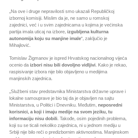
„Na ove i druge nepravilosti smo ukazali Republičkoj
izbornoj komisiji. Mislim da je, ne samo u romskoj
zajednici, već i u svim zajednicama u kojima je većinska
partija imala uticaj na izbore,
izgubljena kulturna
autonomija koju su manjine imale
“, zaključio je
Mihajlović.
Tomislav Žigmanov je ispred Hrvatskog nacionalnog vijeća
ocenio da
izbori nisu bili dovoljno vidljivi
. Kako je rekao,
raspisivanje izbora nije bilo objavljeno u medijima
manjinskih zajednica.
„Službeni stav predstavnika Ministarstva državne uprave i
lokalne samouprave je bio taj da je objavljen na sajtu
Ministarstva, u Politici i Dnevniku. Međutim,
neposredni
korisnici, a koji i imaju medije na svom jeziku, tu
informaciju nisu dobili
. Takođe, osim pojedinih problema,
koji su se ticali nekoliko zajednica, ni u jednom mediju u
Srbiji nije bilo reči o predizbornim aktivnostima. Manjinskom