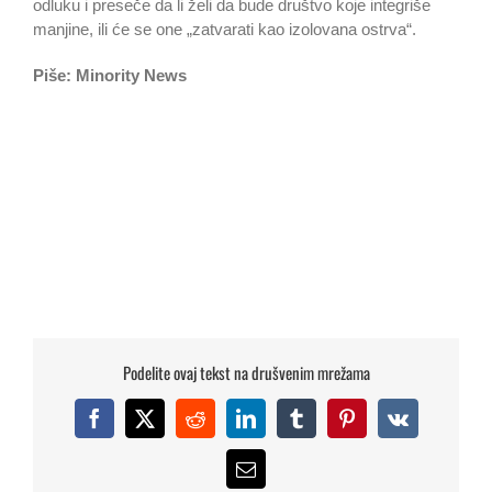
odluku i preseče da li želi da bude društvo koje integriše
manjine, ili će se one „zatvarati kao izolovana ostrva“.
Piše: Minority News
Podelite ovaj tekst na drušvenim mrežama
Facebook
X
Reddit
LinkedIn
Tumblr
Pinterest
Vk
Email