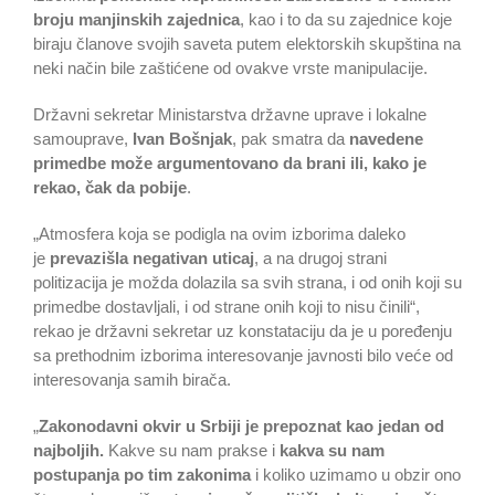
broju manjinskih zajednica
, kao i to da su zajednice koje
biraju članove svojih saveta putem elektorskih skupština na
neki način bile zaštićene od ovakve vrste manipulacije.
Državni sekretar Ministarstva državne uprave i lokalne
samouprave,
Ivan Bošnjak
, pak smatra da
navedene
primedbe može argumentovano da brani ili, kako je
rekao, čak da pobije
.
„Atmosfera koja se podigla na ovim izborima daleko
je
prevazišla negativan uticaj
, a na drugoj strani
politizacija je možda dolazila sa svih strana, i od onih koji su
primedbe dostavljali, i od strane onih koji to nisu činili“,
rekao je državni sekretar uz konstataciju da je u poređenju
sa prethodnim izborima interesovanje javnosti bilo veće od
interesovanja samih birača.
„
Zakonodavni okvir u Srbiji je prepoznat kao jedan od
najboljih.
Kakve su nam prakse i
kakva su nam
postupanja po tim zakonima
i koliko uzimamo u obzir ono