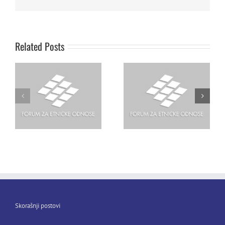
Uloga rumunske Vlaške
Godinu dana posle :
manjinske zajednice u
Nekoliko pouka o
samoorganizovanju za
terorizmu i ljudskim
demokratsku manjinsku
Related Posts
pravima
politiku
Skorašnji postovi