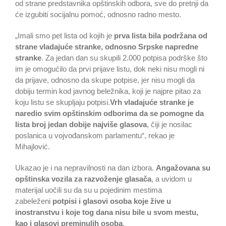
od strane predstavnika opštinskih odbora, sve do pretnji da
će izgubiti socijalnu pomoć, odnosno radno mesto.
„Imali smo pet lista od kojih je
prva lista bila podržana od
strane vladajuće stranke, odnosno Srpske napredne
stranke
. Za jedan dan su skupili 2.000 potpisa podrške što
im je omogućilo da prvi prijave listu, dok neki nisu mogli ni
da prijave, odnosno da skupe potpise, jer nisu mogli da
dobiju termin kod javnog beležnika, koji je najpre pitao za
koju listu se skupljaju potpisi.
Vrh vladajuće stranke je
naredio svim opštinskim odborima da se pomogne da
lista broj jedan dobije najviše glasova
, čiji je nosilac
poslanica u vojvođanskom parlamentu“, rekao je
Mihajlović.
Ukazao je i na nepravilnosti na dan izbora.
Angažovana su
opštinska vozila za razvoženje glasača
, a uvidom u
materijal uočili su da su u pojedinim mestima
zabeleženi
potpisi i glasovi osoba koje žive u
inostranstvu i koje tog dana nisu bile u svom mestu,
kao i glasovi preminulih osoba
.