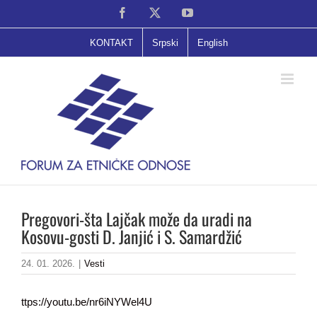
Skip
Facebook
X
YouTube
to
content
KONTAKT
Srpski
English
Pregovori-šta Lajčak može da uradi na
Kosovu-gosti D. Janjić i S. Samardžić
24. 01. 2026.
|
Vesti
ttps://youtu.be/nr6iNYWel4U