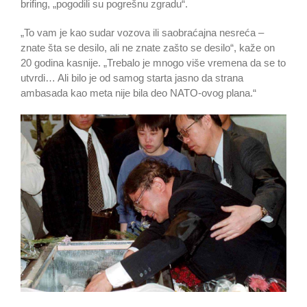
brifing, „pogodili su pogrešnu zgradu“.
„To vam je kao sudar vozova ili saobraćajna nesreća –
znate šta se desilo, ali ne znate zašto se desilo“, kaže on
20 godina kasnije. „Trebalo je mnogo više vremena da se to
utvrdi… Ali bilo je od samog starta jasno da strana
ambasada kao meta nije bila deo NATO-ovog plana.“