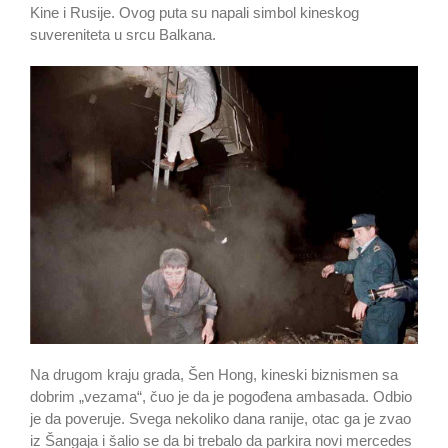
Kine i Rusije. Ovog puta su napali simbol kineskog
suvereniteta u srcu Balkana.
Na drugom kraju grada, Šen Hong, kineski biznismen sa
dobrim „vezama“, čuo je da je pogođena ambasada. Odbio
je da poveruje. Svega nekoliko dana ranije, otac ga je zvao
iz Šangaja i šalio se da bi trebalo da parkira novi mercedes