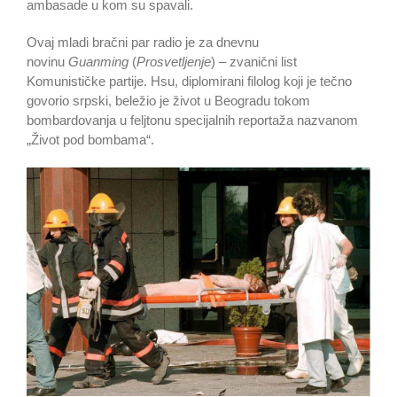
ambasade u kom su spavali.
Ovaj mladi bračni par radio je za dnevnu
novinu
Guanming
(
Prosvetljenje
) – zvanični list
Komunističke partije. Hsu, diplomirani filolog koji je tečno
govorio srpski, beležio je život u Beogradu tokom
bombardovanja u feljtonu specijalnih reportaža nazvanom
„Život pod bombama“.