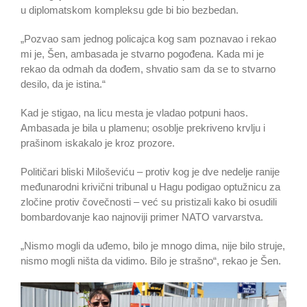
u diplomatskom kompleksu gde bi bio bezbedan.
„Pozvao sam jednog policajca kog sam poznavao i rekao
mi je, Šen, ambasada je stvarno pogođena. Kada mi je
rekao da odmah da dođem, shvatio sam da se to stvarno
desilo, da je istina.“
Kad je stigao, na licu mesta je vladao potpuni haos.
Ambasada je bila u plamenu; osoblje prekriveno krvlju i
prašinom iskakalo je kroz prozore.
Političari bliski Miloševiću – protiv kog je dve nedelje ranije
međunarodni krivični tribunal u Hagu podigao optužnicu za
zločine protiv čovečnosti – već su pristizali kako bi osudili
bombardovanje kao najnoviji primer NATO varvarstva.
„Nismo mogli da uđemo, bilo je mnogo dima, nije bilo struje,
nismo mogli ništa da vidimo. Bilo je strašno“, rekao je Šen.