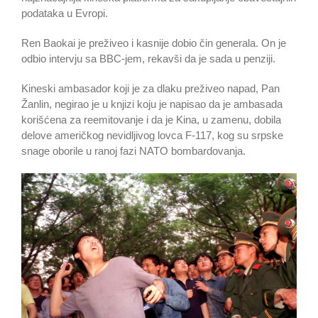
podataka u Evropi.
Ren Baokai je preživeo i kasnije dobio čin generala. On je
odbio intervju sa BBC-jem, rekavši da je sada u penziji.
Kineski ambasador koji je za dlaku preživeo napad, Pan
Žanlin, negirao je u knjizi koju je napisao da je ambasada
korišćena za reemitovanje i da je Kina, u zamenu, dobila
delove američkog nevidljivog lovca F-117, kog su srpske
snage oborile u ranoj fazi NATO bombardovanja.