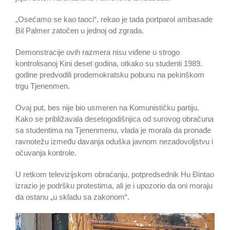
„Osećamo se kao taoci“, rekao je tada portparol ambasade
Bil Palmer zatočen u jednoj od zgrada.
Demonstracije ovih razmera nisu viđene u strogo
kontrolisanoj Kini deset godina, otkako su studenti 1989.
godine predvodili prodemokratsku pobunu na pekinškom
trgu Tjenenmen.
Ovaj put, bes nije bio usmeren na Komunističku partiju.
Kako se približavala desetogodišnjica od surovog obračuna
sa studentima na Tjenenmenu, vlada je morala da pronađe
ravnotežu između davanja oduška javnom nezadovoljstvu i
očuvanja kontrole.
U retkom televizijskom obraćanju, potpredsednik Hu Đintao
izrazio je podršku protestima, ali je i upozorio da oni moraju
da ostanu „u skladu sa zakonom“.