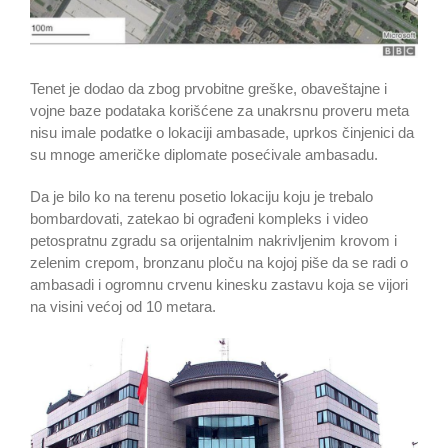
Tenet je dodao da zbog prvobitne greške, obaveštajne i
vojne baze podataka korišćene za unakrsnu proveru meta
nisu imale podatke o lokaciji ambasade, uprkos činjenici da
su mnoge američke diplomate posećivale ambasadu.
Da je bilo ko na terenu posetio lokaciju koju je trebalo
bombardovati, zatekao bi ograđeni kompleks i video
petospratnu zgradu sa orijentalnim nakrivljenim krovom i
zelenim crepom, bronzanu ploču na kojoj piše da se radi o
ambasadi i ogromnu crvenu kinesku zastavu koja se vijori
na visini većoj od 10 metara.