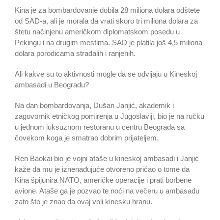
Kina je za bombardovanje dobila 28 miliona dolara odštete
od SAD-a, ali je morala da vrati skoro tri miliona dolara za
štetu načinjenu američkom diplomatskom posedu u
Pekingu i na drugim mestima. SAD je platila još 4,5 miliona
dolara porodicama stradalih i ranjenih.
Ali kakve su to aktivnosti mogle da se odvijaju u Kineskoj
ambasadi u Beogradu?
Na dan bombardovanja, Dušan Janjić, akademik i
zagovornik etničkog pomirenja u Jugoslaviji, bio je na ručku
u jednom luksuznom restoranu u centru Beograda sa
čovekom koga je smatrao dobrim prijateljem.
Ren Baokai bio je vojni ataše u kineskoj ambasadi i Janjić
kaže da mu je iznenađujuće otvoreno pričao o tome da
Kina špijunira NATO, američke operacije i prati borbene
avione. Ataše ga je pozvao te noći na večeru u ambasadu
zato što je znao da ovaj voli kinesku hranu.