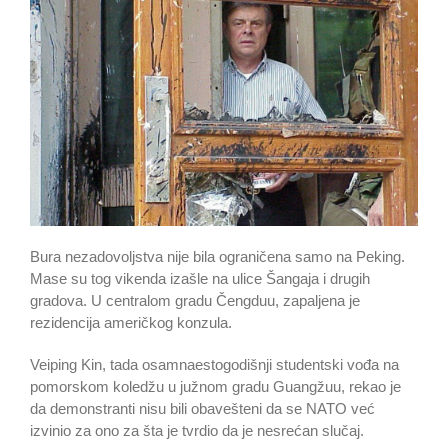
Bura nezadovoljstva nije bila ograničena samo na Peking.
Mase su tog vikenda izašle na ulice Šangaja i drugih
gradova. U centralom gradu Čengduu, zapaljena je
rezidencija američkog konzula.
Veiping Kin, tada osamnaestogodišnji studentski vođa na
pomorskom koledžu u južnom gradu Guangžuu, rekao je
da demonstranti nisu bili obavešteni da se NATO već
izvinio za ono za šta je tvrdio da je nesrećan slučaj.