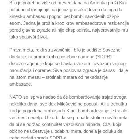
Bilo je potrebno više od mesec dana da Amerika pruži Kini
potpuno objašnjenje: da je niz grešaka doveo do toga da
kinesku ambasadu pogodi pet bombi navođenih dži-pi-
esom. Jedna je prošla kroz krov ambasadorove rezidencije
pored glavne zgrade ali nije eksplodirala, najverovatnije mu
tako spasivši život.
Prava meta, rekli su zvaničnici, bilo je sedište Savezne
direkcije za promet roba posebne namene (SDPR) –
državne agencije koja se bavila uvozom i izvozom vojnog
naoružanja i opreme. Siva poslovna zgrada je danas i dalje
na istom mestu – stotinak metara od nekadašnje
ambasade.
NATO se isprva nadao da će bombardovanje trajati svega
nekoliko dana, sve dok Milošević ne popusti. Ali u trenutku
kad je pogođena ambasada Kine, bombardovanje je trajalo
već šest nedelja. U žurbi da se pronađe stotine novih meta
da bi se održao kontinuitet vazdušnih napada, CIA, koja
obično ne učestvuje u odabiru meta, donela je odluku da
treba gađati zgradu SDPR-a.