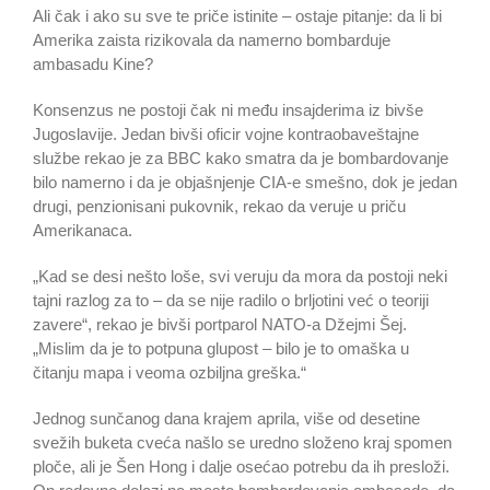
Ali čak i ako su sve te priče istinite – ostaje pitanje: da li bi
Amerika zaista rizikovala da namerno bombarduje
ambasadu Kine?
Konsenzus ne postoji čak ni među insajderima iz bivše
Jugoslavije. Jedan bivši oficir vojne kontraobaveštajne
službe rekao je za BBC kako smatra da je bombardovanje
bilo namerno i da je objašnjenje CIA-e smešno, dok je jedan
drugi, penzionisani pukovnik, rekao da veruje u priču
Amerikanaca.
„Kad se desi nešto loše, svi veruju da mora da postoji neki
tajni razlog za to – da se nije radilo o brljotini već o teoriji
zavere“, rekao je bivši portparol NATO-a Džejmi Šej.
„Mislim da je to potpuna glupost – bilo je to omaška u
čitanju mapa i veoma ozbiljna greška.“
Jednog sunčanog dana krajem aprila, više od desetine
svežih buketa cveća našlo se uredno složeno kraj spomen
ploče, ali je Šen Hong i dalje osećao potrebu da ih presloži.