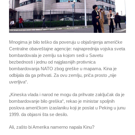
Mnogima je bilo teško da poveruju u objašnjenja američke
Centralne obaveštajne agencije: najnaprednija vojska sveta
bombardovala je zemlju sa kojom sedi u Savetu
bezbednosti i jednu od najglasnijih protivnica
bombardovanja NATO zbog greške u mapama. Kina je
odbijala da ga prihvati. Za ovu zemlju, priča prosto „nije
uverljiva“.
„Kineska vlada i narod ne mogu da prihvate zaključak da je
bombardovanje bilo greška“, rekao je ministar spoljnih
poslova američkom izaslaniku koji je poslat u Peking u junu
1999. da objasni šta se desilo.
Ali, zašto bi Amerika namerno napala Kinu?