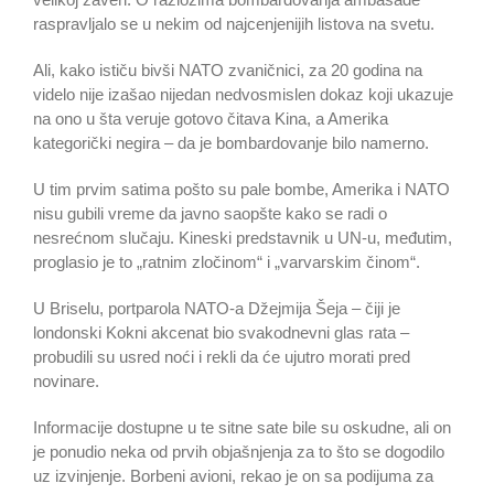
raspravljalo se u nekim od najcenjenijih listova na svetu.
Ali, kako ističu bivši NATO zvaničnici, za 20 godina na
videlo nije izašao nijedan nedvosmislen dokaz koji ukazuje
na ono u šta veruje gotovo čitava Kina, a Amerika
kategorički negira – da je bombardovanje bilo namerno.
U tim prvim satima pošto su pale bombe, Amerika i NATO
nisu gubili vreme da javno saopšte kako se radi o
nesrećnom slučaju. Kineski predstavnik u UN-u, međutim,
proglasio je to „ratnim zločinom“ i „varvarskim činom“.
U Briselu, portparola NATO-a Džejmija Šeja – čiji je
londonski Kokni akcenat bio svakodnevni glas rata –
probudili su usred noći i rekli da će ujutro morati pred
novinare.
Informacije dostupne u te sitne sate bile su oskudne, ali on
je ponudio neka od prvih objašnjenja za to što se dogodilo
uz izvinjenje. Borbeni avioni, rekao je on sa podijuma za