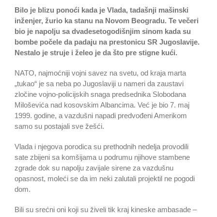
Bilo je blizu ponoći kada je Vlada, tadašnji mašinski
inženjer, žurio ka stanu na Novom Beogradu. Te večeri
bio je napolju sa dvadesetogodišnjim sinom kada su
bombe počele da padaju na prestonicu SR Jugoslavije.
Nestalo je struje i želeo je da što pre stigne kući.
NATO, najmoćniji vojni savez na svetu, od kraja marta
„tukao“ je sa neba po Jugoslaviji u nameri da zaustavi
zločine vojno-policijskih snaga predsednika Slobodana
Miloševića nad kosovskim Albancima. Već je bio 7. maj
1999. godine, a vazdušni napadi predvođeni Amerikom
samo su postajali sve žešći.
Vlada i njegova porodica su prethodnih nedelja provodili
sate zbijeni sa komšijama u podrumu njihove stambene
zgrade dok su napolju zavijale sirene za vazdušnu
opasnost, moleći se da im neki zalutali projektil ne pogodi
dom.
Bili su srećni oni koji su živeli tik kraj kineske ambasade –