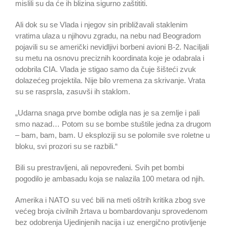
mislili su da će ih blizina sigurno zaštititi.
Ali dok su se Vlada i njegov sin približavali staklenim
vratima ulaza u njihovu zgradu, na nebu nad Beogradom
pojavili su se američki nevidljivi borbeni avioni B-2. Naciljali
su metu na osnovu preciznih koordinata koje je odabrala i
odobrila CIA. Vlada je stigao samo da čuje šišteći zvuk
dolazećeg projektila. Nije bilo vremena za skrivanje. Vrata
su se rasprsla, zasuvši ih staklom.
„Udarna snaga prve bombe odigla nas je sa zemlje i pali
smo nazad… Potom su se bombe stuštile jedna za drugom
– bam, bam, bam. U eksploziji su se polomile sve roletne u
bloku, svi prozori su se razbili.“
Bili su prestravljeni, ali nepovređeni. Svih pet bombi
pogodilo je ambasadu koja se nalazila 100 metara od njih.
Amerika i NATO su već bili na meti oštrih kritika zbog sve
većeg broja civilnih žrtava u bombardovanju sprovedenom
bez odobrenja Ujedinjenih nacija i uz energično protivljenje