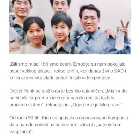
„Bili smo mladi i bili smo besni. Emocije su nam pokuljale
poput velikog talasa“, rekao je Kin, koji danas živi u SAD i
kritikuje kinesku vladu preko Jutjub video postova.
Dejvid Renk se složio da je bes bio autentičan. „Mislim da
ne bi bilo fer prema kineskom narodu reći da taj bes
proizveo sistem“, rekao je on. „Ogorčenje je bilo pravo.“
Od ranih 90-tih, Kina se upustila u organizovanu kampanju
da u narodu pobudi nacionalizam i izloži ih „patriotskom
vaspitanju“.