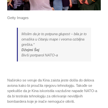
Getty Images
Mislim da je to potpuna glupost – bila je to
omaška u čitanju mape i veoma ozbiljna
greška.“
Džejmi Šej
Bivši portparol NATO-a
Naširoko se veruje da Kina zaista jeste došla do delova
aviona kako bi proučila njegovu tehnologiju. Takođe se
spekuliše da je Kina iskoristila vazdušne napade NATO-a
da bi testirala tehnologiju za otkrivanje nevidljivih
bombardera koje je inače nemoguće otkriti.