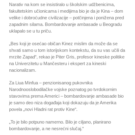
Narativ na kom se insistiralo u školskim udžbenicima,
fakultetskim učionicama i medijima bio je da je Kina – dom
velike i dobroćudne civilizacije – potčinjena i ponižena pred
zapadnim silama. Bombardovanje ambasade u Beogradu
uklapalo se u tu priču.
„Bes koji je osećao običan Kinez mislim da može da se
shvati samo u tom istorijskom kontekstu, da su vas učili da
mrzite Zapad“, rekao je Piter Gris, profesor kineske politike
na Univerzitetu u Mančesteru i ekspert za kineski
nacionalizam.
Za Liua Minfua – penzionisanog pukovnika
Narodnooslobodilačke vojske poznatog po tvrdokornim
stavovima prema Americi – bombardovanje ambasade bio
je samo deo niza događaja koji dokazuju da je Amerika
povela „novi Hladni rat protiv Kine“.
„To je bilo potpuno namerno. Bilo je ciljano, planirano
bombardovanje, a ne nesrećni slučaj.“