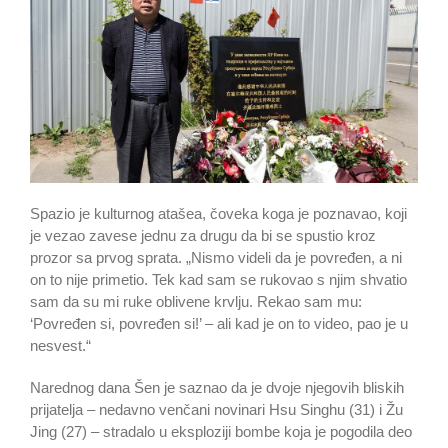
Spazio je kulturnog atašea, čoveka koga je poznavao, koji
je vezao zavese jednu za drugu da bi se spustio kroz
prozor sa prvog sprata. „Nismo videli da je povređen, a ni
on to nije primetio. Tek kad sam se rukovao s njim shvatio
sam da su mi ruke oblivene krvlju. Rekao sam mu:
‘Povređen si, povređen si!’ – ali kad je on to video, pao je u
nesvest.“
Narednog dana Šen je saznao da je dvoje njegovih bliskih
prijatelja – nedavno venčani novinari Hsu Singhu (31) i Žu
Jing (27) – stradalo u eksploziji bombe koja je pogodila deo