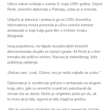
Ubrzo nakon svitanja u subotu 8. maja 1999. godine, Dejvid
Renk, američki diplomata u Pekingu, ustao je iz kreveta.
Uključio je televizor i prebacio ga na CNN. Američka
informativna mreža prenosila je uživo snimke kineske
ambasade iz koje kulja gusti dim u mrklom mraku
Beograda.
Istog popodneva, na hiljade nezadovoljnih kineskih
demonstranata okupilo se ispred zgrade. Ali Renk je u tom
trenutku bio prilično smiren. Nazvao je nadređenog, šefa
političkog odeljenja.
„Rekao sam, znaš, Džime, ovo je nešto najluđe na svetu.“
Diplomata je iz rezidencije požurio u ambasadu na drugom
kraju ulice, gde su američki zvaničnici pokušavali da
shvate šta se desilo. Nešto je očigledno pošlo po zlu, ali
to
mora da je bila
, sigurno je bila, tragična greška.
„Bilo je savršeno očigledno da se radi o nesrećom slučaju