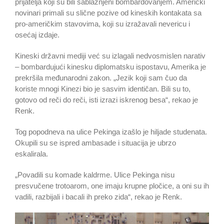
prijatelja koji su bili sablažnjeni bombardovanjem. Američki
novinari primali su slične pozive od kineskih kontakata sa
pro-američkim stavovima, koji su izražavali nevericu i
osećaj izdaje.
Kineski državni mediji već su izlagali nedvosmislen narativ
– bombardujući kinesku diplomatsku ispostavu, Amerika je
prekršila međunarodni zakon. „Jezik koji sam čuo da
koriste mnogi Kinezi bio je sasvim identičan. Bili su to,
gotovo od reči do reči, isti izrazi iskrenog besa“, rekao je
Renk.
Tog popodneva na ulice Pekinga izašlo je hiljade studenata.
Okupili su se ispred ambasade i situacija je ubrzo
eskalirala.
„Povadili su komade kaldrme. Ulice Pekinga nisu
presvučene trotoarom, one imaju krupne pločice, a oni su ih
vadili, razbijali i bacali ih preko zida“, rekao je Renk.