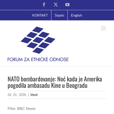
Skip
Facebook
X
YouTube
to
content
KONTAKT
Srpski
English
NATO bombardovanje: Noć kada je Amerika
pogodila ambasadu Kine u Beogradu
24. 01. 2026.
|
Vesti
Piše: BBC News