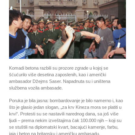
Komadi betona razbili su prozore zgrade u kojoj se
šćućurilo više desetina zaposlenih, kao i američki
ambasador Džejms Saser. Napadnuta su i uništena
službena vozila ambasade.
Poruka je bila jasna: bombardovanje je bilo namerno i, kao
što je glasio jedan slogan, „za krv Kineza mora se platiti u
krvi“. Protesti su se nastavili narednog dana, sa još više
ljudi – prema nekim izveštajima čak 100.000 njih – koji su
se stuštili na diplomatski kvart, bacajući kamenje, farbu,
jaja i beton na britansku i američku ambasadu.