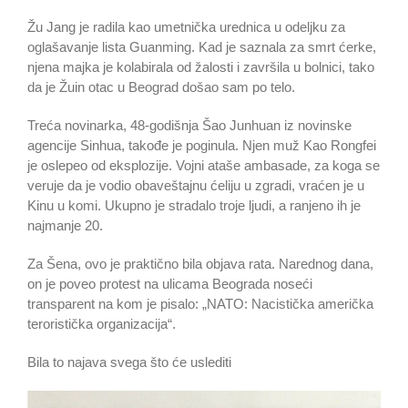
Žu Jang je radila kao umetnička urednica u odeljku za
oglašavanje lista Guanming. Kad je saznala za smrt ćerke,
njena majka je kolabirala od žalosti i završila u bolnici, tako
da je Žuin otac u Beograd došao sam po telo.
Treća novinarka, 48-godišnja Šao Junhuan iz novinske
agencije Sinhua, takođe je poginula. Njen muž Kao Rongfei
je oslepeo od eksplozije. Vojni ataše ambasade, za koga se
veruje da je vodio obaveštajnu ćeliju u zgradi, vraćen je u
Kinu u komi. Ukupno je stradalo troje ljudi, a ranjeno ih je
najmanje 20.
Za Šena, ovo je praktično bila objava rata. Narednog dana,
on je poveo protest na ulicama Beograda noseći
transparent na kom je pisalo: „NATO: Nacistička američka
teroristička organizacija“.
Bila to najava svega što će uslediti