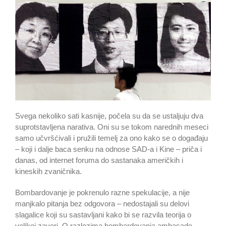
Svega nekoliko sati kasnije, počela su da se ustaljuju dva
suprotstavljena narativa. Oni su se tokom narednih meseci
samo učvršćivali i pružili temelj za ono kako se o događaju
– koji i dalje baca senku na odnose SAD-a i Kine – priča i
danas, od internet foruma do sastanaka američkih i
kineskih zvaničnika.
Bombardovanje je pokrenulo razne spekulacije, a nije
manjkalo pitanja bez odgovora – nedostajali su delovi
slagalice koji su sastavljani kako bi se razvila teorija o
velikoj zaveri. O razlozima bombardovanja ambasade