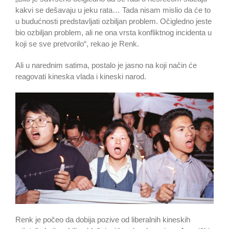
kakvi se dešavaju u jeku rata… Tada nisam mislio da će to
u budućnosti predstavljati ozbiljan problem. Očigledno jeste
bio ozbiljan problem, ali ne ona vrsta konfliktnog incidenta u
koji se sve pretvorilo“, rekao je Renk.
Ali u narednim satima, postalo je jasno na koji način će
reagovati kineska vlada i kineski narod.
Renk je počeo da dobija pozive od liberalnih kineskih