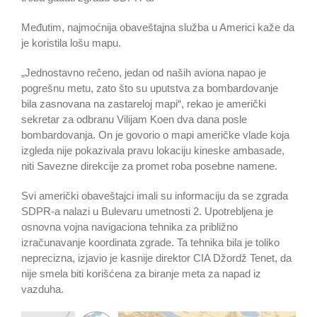
Međutim, najmoćnija obaveštajna služba u Americi kaže da
je koristila lošu mapu.
„Jednostavno rečeno, jedan od naših aviona napao je
pogrešnu metu, zato što su uputstva za bombardovanje
bila zasnovana na zastareloj mapi“, rekao je američki
sekretar za odbranu Vilijam Koen dva dana posle
bombardovanja. On je govorio o mapi američke vlade koja
izgleda nije pokazivala pravu lokaciju kineske ambasade,
niti Savezne direkcije za promet roba posebne namene.
Svi američki obaveštajci imali su informaciju da se zgrada
SDPR-a nalazi u Bulevaru umetnosti 2. Upotrebljena je
osnovna vojna navigaciona tehnika za približno
izračunavanje koordinata zgrade. Ta tehnika bila je toliko
neprecizna, izjavio je kasnije direktor CIA Džordž Tenet, da
nije smela biti korišćena za biranje meta za napad iz
vazduha.