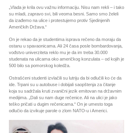
„Vlada je krila ovu važnu informaciju. Nisu nam rekli – i tako
su mladi, zapravo svi, bili veoma besni. Samo smo želeli
da izađemo na ulice i protestujemo protiv Sjedinjenih
Američkih Država.“
On je rekao da je studentima isprava rečeno da moraju da
ostanu u spavaonicama. Ali 24 časa posle bombardovanja,
vođstvo univerziteta reklo mu je da im treba 30.000
studenata na ulicama oko američkog konzulata – od kojih je
500 bilo sa pomorskog koledža.
Ostrašćeni studenti izvlačili su lutriju da bi odlučili ko će da
ide. Trpani su u autobuse i dobijali saopštenja za čitanje
koja su sadržala kruti zvanični jezik emitovan na državnim
medijima. „Dali su nam duge rečenice. Ali na ulici je jako
teško pričati u dugim rečenicama.“ On je umesto toga
odlučio da izvikuje parole o zlom NATO-u i Americi.