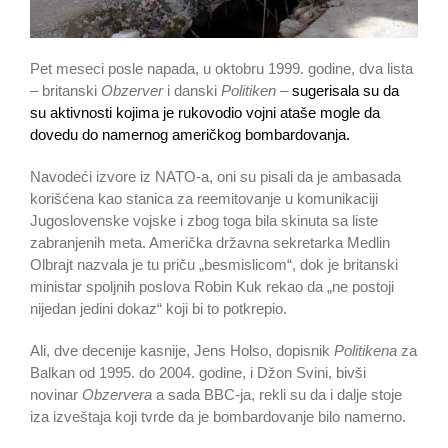
Pet meseci posle napada, u oktobru 1999. godine, dva lista
– britanski
Obzerver
i danski
Politiken
–
sugerisala su da
su aktivnosti kojima je rukovodio vojni ataše mogle da
dovedu do namernog američkog bombardovanja.
Navodeći izvore iz NATO-a, oni su pisali da je ambasada
korišćena kao stanica za reemitovanje u komunikaciji
Jugoslovenske vojske i zbog toga bila skinuta sa liste
zabranjenih meta. Američka državna sekretarka Medlin
Olbrajt nazvala je tu priču „besmislicom“, dok je britanski
ministar spoljnih poslova Robin Kuk rekao da „ne postoji
nijedan jedini dokaz“ koji bi to potkrepio.
Ali, dve decenije kasnije, Jens Holso, dopisnik
Politikena
za
Balkan od 1995. do 2004. godine, i Džon Svini, bivši
novinar
Obzervera
a sada BBC-ja, rekli su da i dalje stoje
iza izveštaja koji tvrde da je bombardovanje bilo namerno.