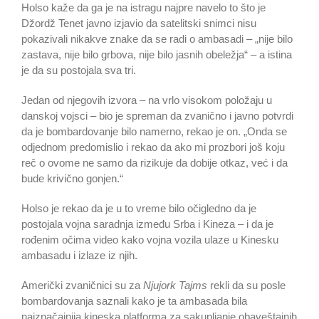
Holso kaže da ga je na istragu najpre navelo to što je
Džordž Tenet javno izjavio da satelitski snimci nisu
pokazivali nikakve znake da se radi o ambasadi – „nije bilo
zastava, nije bilo grbova, nije bilo jasnih obeležja“ – a istina
je da su postojala sva tri.
Jedan od njegovih izvora – na vrlo visokom položaju u
danskoj vojsci – bio je spreman da zvanično i javno potvrdi
da je bombardovanje bilo namerno, rekao je on. „Onda se
odjednom predomislio i rekao da ako mi prozbori još koju
reč o ovome ne samo da rizikuje da dobije otkaz, već i da
bude krivično gonjen.“
Holso je rekao da je u to vreme bilo očigledno da je
postojala vojna saradnja između Srba i Kineza – i da je
rođenim očima video kako vojna vozila ulaze u Kinesku
ambasadu i izlaze iz njih.
Američki zvaničnici su za
Njujork Tajms
rekli da su posle
bombardovanja saznali kako je ta ambasada bila
najznačajnija kineska platforma za sakupljanje obaveštajnih