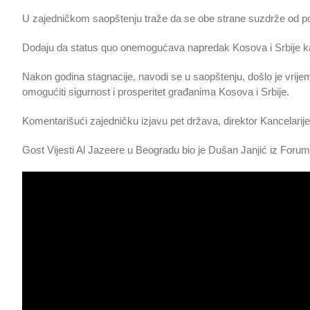
U zajedničkom saopštenju traže da se obe strane suzdrže od pot
Dodaju da status quo onemogućava napredak Kosova i Srbije ka 
Nakon godina stagnacije, navodi se u saopštenju, došlo je vrijem
omogućiti sigurnost i prosperitet građanima Kosova i Srbije.
Komentarišući zajedničku izjavu pet država, direktor Kancelarije 
Gost Vijesti Al Jazeere u Beogradu bio je Dušan Janjić iz Foru