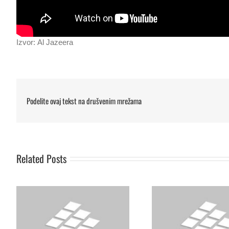
Izvor: Al Jazeera
Podelite ovaj tekst na drušvenim mrežama
Dosta zlocina! Gradanke i gradani
Šta nevladine organiza
Srbije!
da učine za Kosovo i M
Related Posts