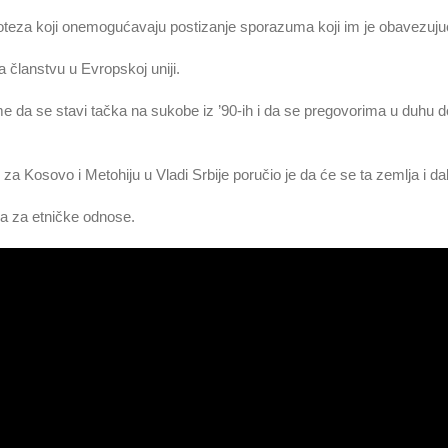
eza koji onemogućavaju postizanje sporazuma koji im je obavezujući z
članstvu u Evropskoj uniji.
e da se stavi tačka na sukobe iz ’90-ih i da se pregovorima u duhu do
za Kosovo i Metohiju u Vladi Srbije poručio je da će se ta zemlja i dal
ma za etničke odnose.