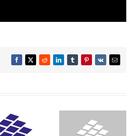
Facebook
X
Reddit
LinkedIn
Tumblr
Pinterest
Vk
Email
aopštenje za štampu o
Stavovi građana Srbije o
policije -2000. godine
budućnosti Kosova