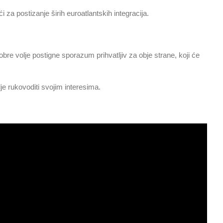
a postizanje širih euroatlantskih integracija.
bre volje postigne sporazum prihvatljiv za obje strane, koji će
je rukovoditi svojim interesima.