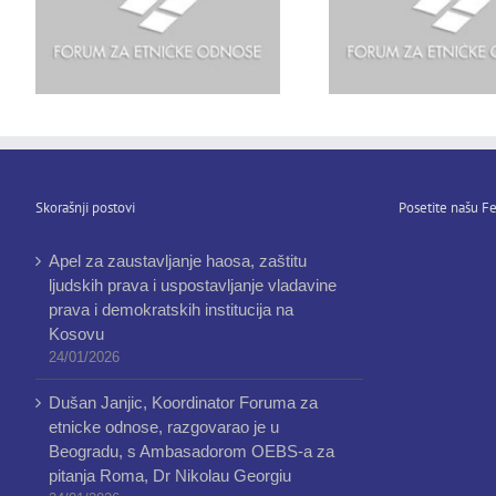
Skorašnji postovi
Posetite našu Fe
Apel za zaustavljanje haosa, zaštitu
ljudskih prava i uspostavljanje vladavine
prava i demokratskih institucija na
Kosovu
24/01/2026
Dušan Janjic, Koordinator Foruma za
etnicke odnose, razgovarao je u
Beogradu, s Ambasadorom OEBS-a za
pitanja Roma, Dr Nikolau Georgiu