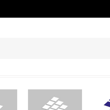
cije mogu
Najnovija eskalacija oružanog
FER s
etohiju
nasilja širom Kosmeta
upadu 