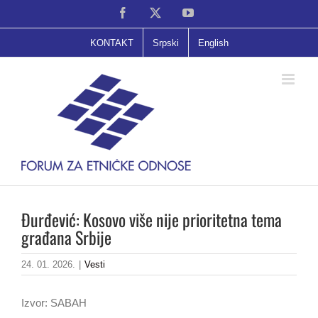
Skip
Facebook
X
YouTube
to
content
KONTAKT
Srpski
English
Đurđević: Kosovo više nije prioritetna tema
građana Srbije
24. 01. 2026.
|
Vesti
Izvor: SABAH