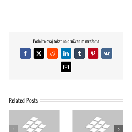
Podelite ovaj tekst na drušvenim mrežama
Facebook
X
Reddit
LinkedIn
Tumblr
Pinterest
Vk
Email
Predstavljen Peti
Stavovi građana Srbije o
Izveštaj i Završni prikaz o
budućnosti Kosova
monitoringu
Related Posts
unutrašnjeg dijaloga