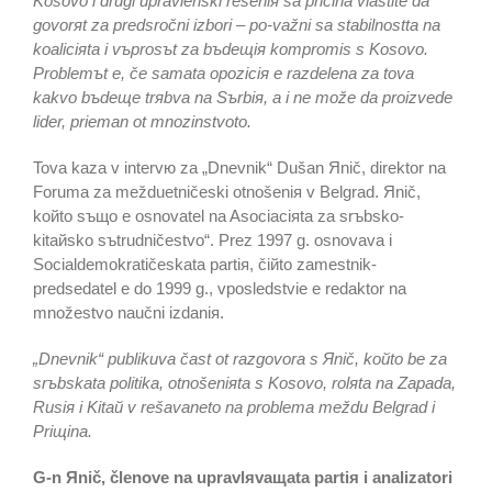
Kosovo i drugi upravlenski rešeniя sa pričina vlastite da
govorяt za predsročni izbori – po-važni sa stabilnostta na
koaliciяta i vъprosъt za bъdeщiя kompromis s Kosovo.
Problemъt e, če samata opoziciя e razdelena za tova
kakvo bъdeщe trяbva na Sъrbiя, a i ne može da proizvede
lider, prieman ot mnozinstvoto.
Tova kaza v intervю za „Dnevnik“ Dušan Яnič, direktor na
Foruma za mežduetničeski otnošeniя v Belgrad. Яnič,
koйto sъщo e osnovatel na Asociaciяta za srъbsko-
kitaйsko sъtrudničestvo“. Prez 1997 g. osnovava i
Socialdemokratičeskata partiя, čiйto zamestnik-
predsedatel e do 1999 g., vposledstvie e redaktor na
množestvo naučni izdaniя.
„Dnevnik“ publikuva čast ot razgovora s Яnič, koйto be za
srъbskata politika, otnošeniяta s Kosovo, rolяta na Zapada,
Rusiя i Kitaй v rešavaneto na problema meždu Belgrad i
Priщina.
G-n Яnič, členove na upravlяvaщata partiя i analizatori