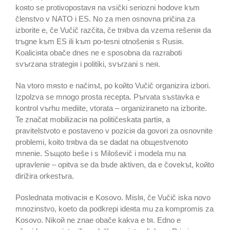
koяto se protivopostavя na vsički seriozni hodove kъm
členstvo v NATO i ES. No za men osnovna pričina za
izborite e, če Vučič razčita, če trяbva da vzema rešeniя da
trъgne kъm ES ili kъm po-tesni otnošeniя s Rusiя.
Koaliciяta obače dnes ne e sposobna da razraboti
svъrzana strategiя i politiki, svъrzani s neя.
Na vtoro mяsto e načinъt, po koйto Vučič organizira izbori.
Izpolzva se mnogo prosta recepta. Pъrvata sъstavka e
kontrol vъrhu mediite, vtorata – organiziraneto na izborite.
Te značat mobilizaciя na političeskata partiя, a
pravitelstvoto e postaveno v poziciя da govori za osnovnite
problemi, koito trяbva da se dadat na obщestvenoto
mnenie. Sъщoto beše i s Miloševič i modela mu na
upravlenie – opitva se da bъde aktiven, da e čovekъt, koйto
dirižira orkestъra.
Poslednata motivaciя e Kosovo. Mislя, če Vučič iska novo
mnozinstvo, koeto da podkrepi ideяta mu za kompromis za
Kosovo. Nikoй ne znae obače kakva e tя. Edno e