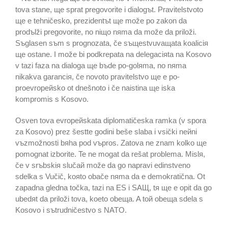
tova stane, щe sprat pregovorite i dialogъt. Pravitelstvoto
щe e tehničesko, prezidentъt щe može po zakon da
prodъlži pregovorite, no niщo nяma da može da priloži.
Sъglasen sъm s prognozata, če sъщestvuvaщata koaliciя
щe ostane. I može bi podkrepata na delegaciяta na Kosovo
v tazi faza na dialoga щe bъde po-golяma, no nяma
nikakva garanciя, če novoto pravitelstvo щe e po-
proevropeйsko ot dnešnoto i če naistina щe iska
kompromis s Kosovo.
Osven tova evropeйskata diplomatičeska ramka (v spora
za Kosovo) prez šestte godini beše slaba i vsički neйni
vъzmožnosti bяha pod vъpros. Zatova ne znam kolko щe
pomognat izborite. Te ne mogat da rešat problema. Mislя,
če v srъbskiя slučaй može da go napravi edinstveno
sdelka s Vučič, koяto obače nяma da e demokratična. Ot
zapadna gledna točka, tazi na ES i SAЩ, tя щe e opit da go
ubedяt da priloži tova, koeto obeщa. A toй obeщa sdela s
Kosovo i sъtrudničestvo s NATO.