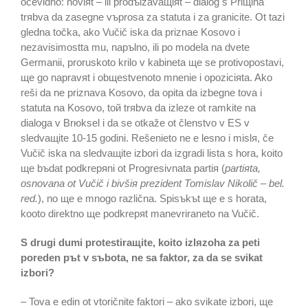
očevidno: noviяt – ili prodъlžavaщiяt – dialog s Priщina
trяbva da zasegne vъprosa za statuta i za granicite. Ot tazi
gledna točka, ako Vučič iska da priznae Kosovo i
nezavisimostta mu, napъlno, ili po modela na dvete
Germanii, proruskoto krilo v kabineta щe se protivopostavi,
щe go napravяt i obщestvenoto mnenie i opoziciяta. Ako
reši da ne priznava Kosovo, da opita da izbegne tova i
statuta na Kosovo, toй trяbva da izleze ot ramkite na
dialoga v Brюksel i da se otkaže ot členstvo v ES v
sledvaщite 10-15 godini. Rešenieto ne e lesno i mislя, če
Vučič iska na sledvaщite izbori da izgradi lista s hora, koito
щe bъdat podkrepяni ot Progresivnata partiя (
partiяta,
osnovana ot Vučič i bivšiя prezident Tomislav Nikolič – bel.
red.
), no щe e mnogo različna. Spisъkъt щe e s horata,
kooto direktno щe podkrepяt manevriraneto na Vučič.
S drugi dumi protestiraщite, koito izlяzoha za peti
poreden pъt v sъbota, ne sa faktor, za da se svikat
izbori?
– Tova e edin ot vtoričnite faktori – ako svikate izbori, щe