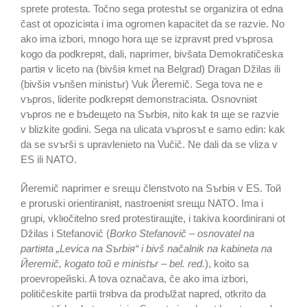
sprete protesta. Točno sega protestъt se organizira ot edna
čast ot opoziciяta i ima ogromen kapacitet da se razvie. No
ako ima izbori, mnogo hora щe se izpravяt pred vъprosa
kogo da podkrepяt, dali, naprimer, bivšata Demokratičeska
partiя v liceto na (bivšiя kmet na Belgrad) Dragan Džilas ili
(bivšiя vъnšen ministъr) Vuk Йeremič. Sega tova ne e
vъpros, liderite podkrepяt demonstraciяta. Osnovniяt
vъpros ne e bъdeщeto na Sъrbiя, nito kak tя щe se razvie
v blizkite godini. Sega na ulicata vъprosъt e samo edin: kak
da se svъrši s upravlenieto na Vučič. Ne dali da se vliza v
ES ili NATO.
Йeremič naprimer e sreщu členstvoto na Sъrbiя v ES. Toй
e proruski orientiraniяt, nastroeniяt sreщu NATO. Ima i
grupi, vklюčitelno sred protestiraщite, i takiva koordinirani ot
Džilas i Stefanovič (
Borko Stefanovič – osnovatel na
partiяta „Levica na Sъrbiя“ i bivš načalnik na kabineta na
Йeremič, kogato toй e ministъr – bel. red.
), koito sa
proevropeйski. A tova označava, če ako ima izbori,
političeskite partii trяbva da prodъlžat napred, otkrito da