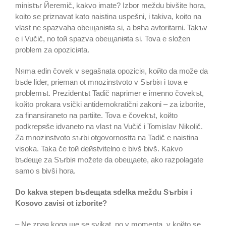
ministъr Йeremič, kakvo imate? Izbor meždu bivšite hora,
koito se priznavat kato naistina uspešni, i takiva, koito na
vlast ne spazvaha obeщaniяta si, a bяha avtoritarni. Takъv
e i Vučič, no toй spazva obeщaniяta si. Tova e složen
problem za opoziciяta.
Nяma edin čovek v segašnata opoziciя, koйto da može da
bъde lider, prieman ot mnozinstvoto v Sъrbiя i tova e
problemъt. Prezidentъt Tadič naprimer e imenno čovekъt,
koйto prokara vsički antidemokratični zakoni – za izborite,
za finansiraneto na partiite. Tova e čovekъt, koйto
podkrepяše idvaneto na vlast na Vučič i Tomislav Nikolič.
Za mnozinstvoto sъrbi otgovornostta na Tadič e naistina
visoka. Taka če toй deйstvitelno e bivš bivš. Kakvo
bъdeщe za Sъrbiя možete da obeщaete, ako razpolagate
samo s bivši hora.
Do kakva stepen bъdeщata sdelka meždu Sъrbiя i
Kosovo zavisi ot izborite?
– Ne znaя koga щe se svikat, no v momenta, v koйto se