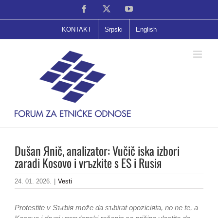
Skip
Facebook
X
YouTube
to
content
KONTAKT
Srpski
English
Dušan Яnič, analizator: Vučič iska izbori
zaradi Kosovo i vrъzkite s ES i Rusiя
24. 01. 2026.
|
Vesti
Protestite v Sъrbiя može da sъbirat opoziciяta, no ne te, a