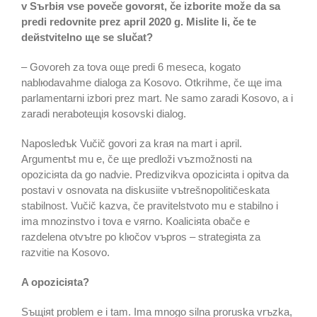
v Sъrbiя vse poveče govorяt, če izborite može da sa
predi redovnite prez april 2020 g. Mislite li, če te
deйstvitelno щe se slučat?
– Govoreh za tova oщe predi 6 meseca, kogato
nablюdavahme dialoga za Kosovo. Otkrihme, če щe ima
parlamentarni izbori prez mart. Ne samo zaradi Kosovo, a i
zaradi neraboteщiя kosovski dialog.
Naposledъk Vučič govori za kraя na mart i april.
Argumentъt mu e, če щe predloži vъzmožnosti na
opoziciяta da go nadvie. Predizvikva opoziciяta i opitva da
postavi v osnovata na diskusiite vъtrešnopolitičeskata
stabilnost. Vučič kazva, če pravitelstvoto mu e stabilno i
ima mnozinstvo i tova e vяrno. Koaliciяta obače e
razdelena otvъtre po klюčov vъpros – strategiяta za
razvitie na Kosovo.
A opoziciяta?
Sъщiяt problem e i tam. Ima mnogo silna proruska vrъzka,