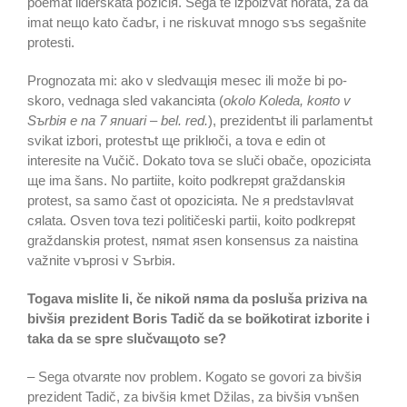
poemat liderskata poziciя. Sega te izpolzvat horata, za da
imat neщo kato čadъr, i ne riskuvat mnogo sъs segašnite
protesti.
Prognozata mi: ako v sledvaщiя mesec ili može bi po-
skoro, vednaga sled vakanciяta (
okolo Koleda, koяto v
Sъrbiя e na 7 яnuari – bel. red.
), prezidentъt ili parlamentъt
svikat izbori, protestъt щe priklюči, a tova e edin ot
interesite na Vučič. Dokato tova se sluči obače, opoziciяta
щe ima šans. No partiite, koito podkrepяt graždanskiя
protest, sa samo čast ot opoziciяta. Ne я predstavlяvat
cяlata. Osven tova tezi političeski partii, koito podkrepяt
graždanskiя protest, nяmat яsen konsensus za naistina
važnite vъprosi v Sъrbiя.
Togava mislite li, če nikoй nяma da posluša priziva na
bivšiя prezident Boris Tadič da se boйkotirat izborite i
taka da se spre slučvaщoto se?
– Sega otvarяte nov problem. Kogato se govori za bivšiя
prezident Tadič, za bivšiя kmet Džilas, za bivšiя vъnšen