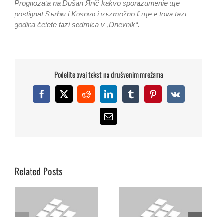
Prognozata na Dušan Яnič kakvo sporazumenie щe
postignat Sъrbiя i Kosovo i vъzmožno li щe e tova tazi
godina četete tazi sedmica v „Dnevnik“.
Podelite ovaj tekst na drušvenim mrežama
Facebook
X
Reddit
LinkedIn
Tumblr
Pinterest
Vk
Email
Apel za zaustavljanje
IPPFORB (International
haosa, zaštitu ljudskih
Panel of Parlamentarians
prava i uspostavljanje
for Freedom of religion or
vladavine prava i
Related Posts
Belief)
demokratskih institucija
na Kosovu