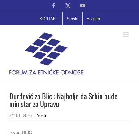
Skip
Facebook
X
YouTube
to
content
KONTAKT
Srpski
English
Đurđević za Blic : Najbolje da Srbin bude
ministar za Upravu
24. 01. 2026.
|
Vesti
Izvor: BLIC