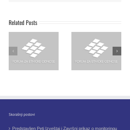
etnicke odnose,
Visoki komesar OEBS-a
razgovarao je u
za nacionalne manjine
Beogradu, s
gospodin Max van der
Related Posts
Ambasadorom OEBS-a za
Stoel
pitanja Roma, Dr Nikolau
Georgiu
Skorašnji postovi
Predstavljen Peti Izveštaj i Završni prikaz o monitoringu