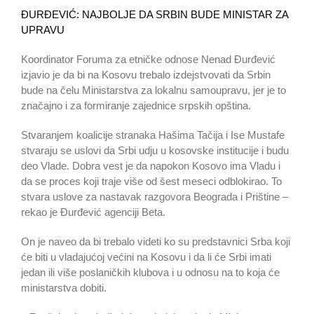
ĐURĐEVIĆ: NAJBOLJE DA SRBIN BUDE MINISTAR ZA
UPRAVU
Koordinator Foruma za etničke odnose Nenad Đurđević
izjavio je da bi na Kosovu trebalo izdejstvovati da Srbin
bude na čelu Ministarstva za lokalnu samoupravu, jer je to
značajno i za formiranje zajednice srpskih opština.
Stvaranjem koalicije stranaka Hašima Tačija i Ise Mustafe
stvaraju se uslovi da Srbi udju u kosovske institucije i budu
deo Vlade. Dobra vest je da napokon Kosovo ima Vladu i
da se proces koji traje više od šest meseci odblokirao. To
stvara uslove za nastavak razgovora Beograda i Prištine –
rekao je Đurđević agenciji Beta.
On je naveo da bi trebalo videti ko su predstavnici Srba koji
će biti u vladajućoj većini na Kosovu i da li će Srbi imati
jedan ili više poslaničkih klubova i u odnosu na to koja će
ministarstva dobiti.