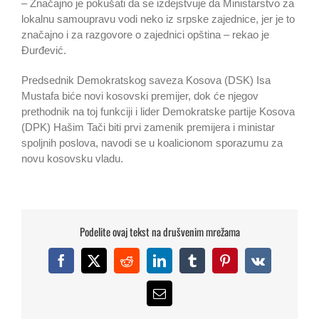
– Značajno je pokušati da se izdejstvuje da Ministarstvo za
lokalnu samoupravu vodi neko iz srpske zajednice, jer je to
značajno i za razgovore o zajednici opština – rekao je
Đurđević.
Predsednik Demokratskog saveza Kosova (DSK) Isa
Mustafa biće novi kosovski premijer, dok će njegov
prethodnik na toj funkciji i lider Demokratske partije Kosova
(DPK) Hašim Tači biti prvi zamenik premijera i ministar
spoljnih poslova, navodi se u koalicionom sporazumu za
novu kosovsku vladu.
Podelite ovaj tekst na drušvenim mrežama
Facebook
X
Reddit
LinkedIn
Tumblr
Pinterest
Vk
Dušan Janjic,
Email
Koordinator Foruma za