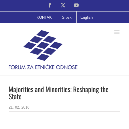
Skip
Facebook
X
YouTube
to
content
KONTAKT
Srpski
English
Majorities and Minorities: Reshaping the
State
21. 02. 2018.