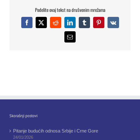
Podelite ovaj tekst na drušvenim mrežama
Facebook
X
Reddit
LinkedIn
Tumblr
Pinterest
Vk
Email
Skorašnji postovi
Pitanje budućih odnosa Srbije i Crne Gore
24/01/2026