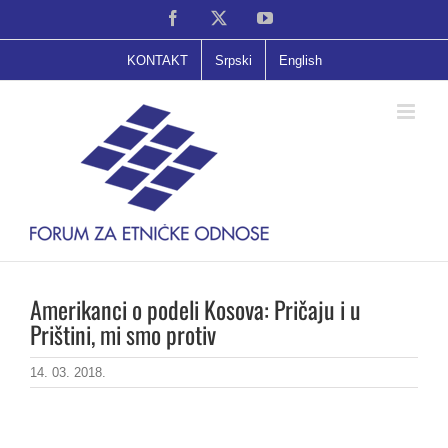
Skip
Facebook
X
YouTube
to
content
KONTAKT
Srpski
English
Amerikanci o podeli Kosova: Pričaju i u
Prištini, mi smo protiv
14. 03. 2018.