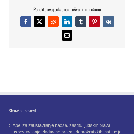
Podelite ovaj tekst na drušvenim mrežama
Facebook
X
Reddit
LinkedIn
Tumblr
Pinterest
Vk
Email
Skorašnji postovi
Apel za zaustavljanje haosa, zaštitu ljudskih prava i
uspostavljanje vladavine prava i demokratskih institucija