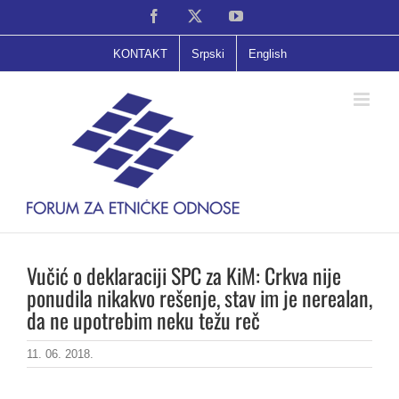
Skip
Facebook
X
YouTube
to
content
KONTAKT
Srpski
English
Vučić o deklaraciji SPC za KiM: Crkva nije
ponudila nikakvo rešenje, stav im je nerealan,
da ne upotrebim neku težu reč
11. 06. 2018.