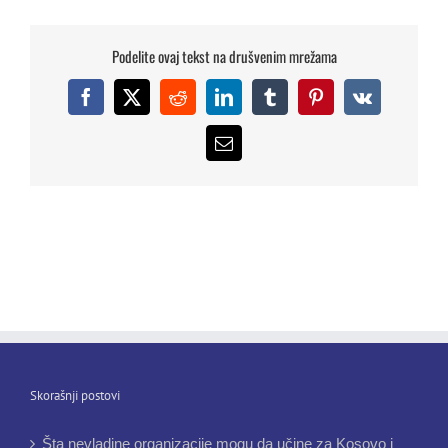
Podelite ovaj tekst na drušvenim mrežama
Facebook
X
Reddit
LinkedIn
Tumblr
Pinterest
Vk
Email
Skorašnji postovi
Šta nevladine organizacije mogu da učine za Kosovo i