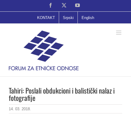
Skip
Facebook
X
YouTube
to
content
KONTAKT
Srpski
English
Tahiri: Poslali obdukcioni i balistički nalaz i
fotografije
14. 03. 2018.