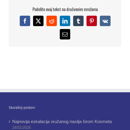
Podelite ovaj tekst na drušvenim mrežama
Facebook
X
Reddit
LinkedIn
Tumblr
Pinterest
Vk
Email
Skorašnji postovi
Najnovija eskalacija oružanog nasilja širom Kosmeta
24/01/2026