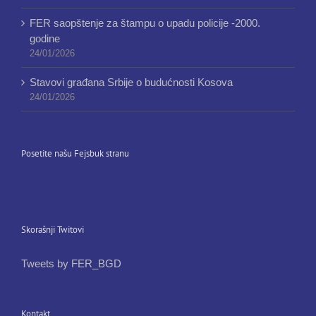
FER saopštenje za štampu o upadu policije -2000.
godine
24/01/2026
Stavovi građana Srbije o budućnosti Kosova
24/01/2026
Posetite našu Fejsbuk stranu
Skorašnji Twitovi
Tweets by FER_BGD
Kontakt