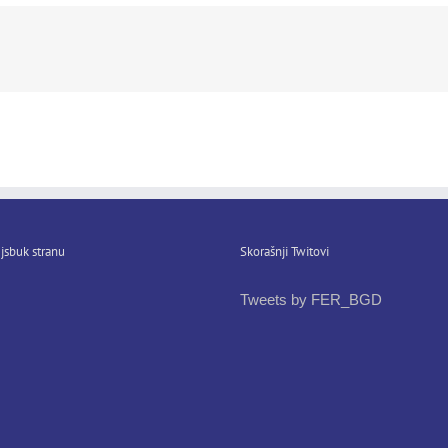
jsbuk stranu
Skorašnji Twitovi
Tweets by FER_BGD