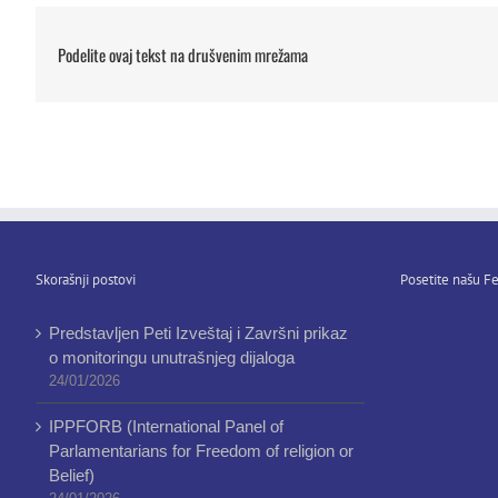
Podelite ovaj tekst na drušvenim mrežama
Skorašnji postovi
Posetite našu Fe
Predstavljen Peti Izveštaj i Završni prikaz
o monitoringu unutrašnjeg dijaloga
24/01/2026
IPPFORB (International Panel of
Parlamentarians for Freedom of religion or
Belief)