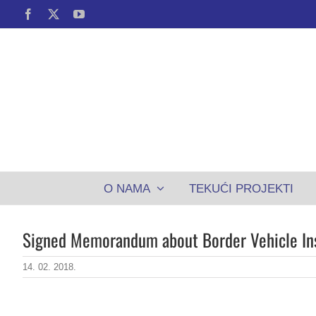
Skip
Facebook
X
YouTube
to
content
O NAMA
TEKUĆI PROJEKTI
Signed Memorandum about Border Vehicle In
14. 02. 2018.