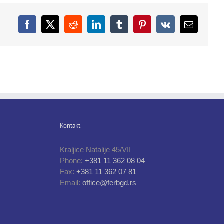
Facebook
X
Reddit
LinkedIn
Tumblr
Pinterest
Vk
Email
Kontakt
Kraljice Natalije 45/VII
Phone:
+381 11 362 08 04
Fax:
+381 11 362 07 81
Email:
office@ferbgd.rs