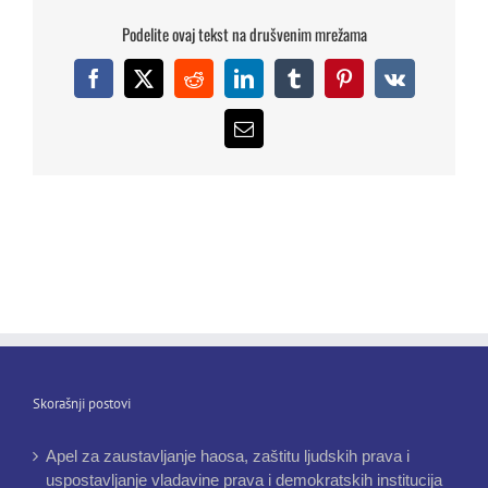
Podelite ovaj tekst na drušvenim mrežama
Facebook
X
Reddit
LinkedIn
Tumblr
Pinterest
Vk
Email
Skorašnji postovi
Apel za zaustavljanje haosa, zaštitu ljudskih prava i
uspostavljanje vladavine prava i demokratskih institucija