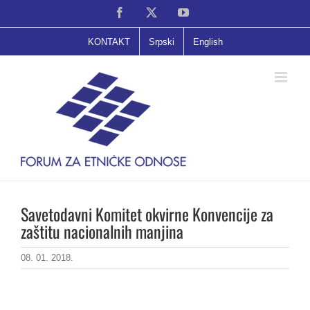
Skip
Facebook
X
YouTube
to
content
KONTAKT
Srpski
English
Savetodavni Komitet okvirne Konvencije za
zaštitu nacionalnih manjina
08. 01. 2018.