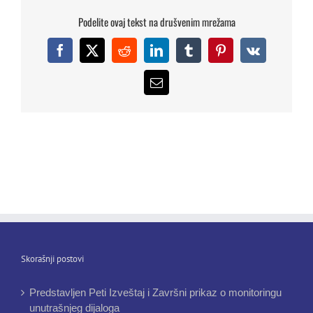
Podelite ovaj tekst na drušvenim mrežama
Facebook
X
Reddit
LinkedIn
Tumblr
Pinterest
Vk
Email
Skorašnji postovi
Predstavljen Peti Izveštaj i Završni prikaz o monitoringu
unutrašnjeg dijaloga