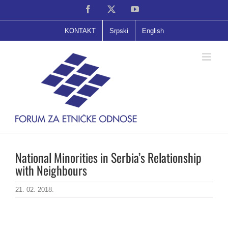
Skip
Facebook
X
YouTube
to
content
KONTAKT
Srpski
English
National Minorities in Serbia’s Relationship
with Neighbours
21. 02. 2018.