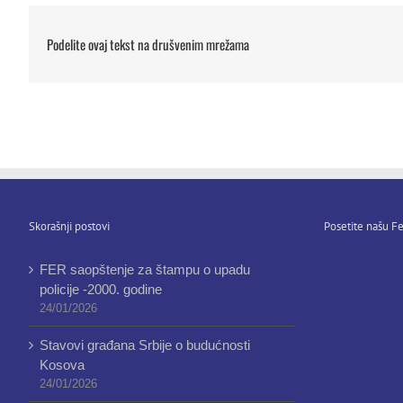
Podelite ovaj tekst na drušvenim mrežama
Skorašnji postovi
Posetite našu Fe
FER saopštenje za štampu o upadu
policije -2000. godine
24/01/2026
Stavovi građana Srbije o budućnosti
Kosova
24/01/2026