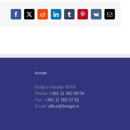
Facebook
X
Reddit
LinkedIn
Tumblr
Pinterest
Vk
Email
Kontakt
Kraljice Natalije 45/VII
Phone:
+381 11 362 08 04
Fax:
+381 11 362 07 81
Email:
office@ferbgd.rs