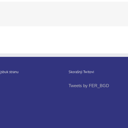
jsbuk stranu
Skorašnji Twitovi
Tweets by FER_BGD