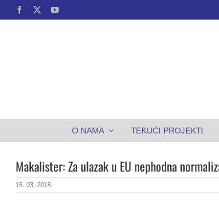
Skip
Facebook
X
YouTube
to
content
O NAMA
TEKUĆI PROJEKTI
Makalister: Za ulazak u EU nephodna normaliz
15. 03. 2018.