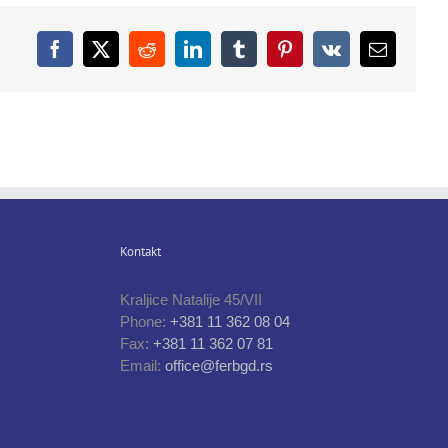
Facebook
X
Reddit
LinkedIn
Tumblr
Pinterest
Vk
Email
Kontakt
Kraljice Natalije 45/VII
Phone:
+381 11 362 08 04
Fax:
+381 11 362 07 81
Email:
office@ferbgd.rs