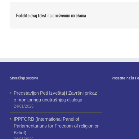
Podelite ovaj tekst na drušvenim mrežama
Skorašnji postovi
Posetite našu Fe
Predstavljen Peti Izveštaj i Završni prikaz
o monitoringu unutrašnjeg dijaloga
24/01/2026
IPPFORB (International Panel of
Parlamentarians for Freedom of religion or
Belief)