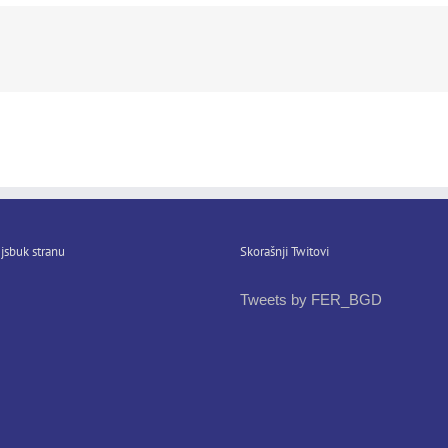
jsbuk stranu
Skorašnji Twitovi
Tweets by FER_BGD