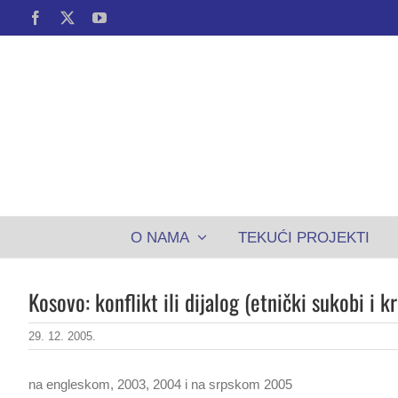
Skip
Facebook
X
YouTube
to
content
O NAMA
TEKUĆI PROJEKTI
Kosovo: konflikt ili dijalog (etnički sukobi i k
29. 12. 2005.
na engleskom, 2003, 2004 i na srpskom 2005