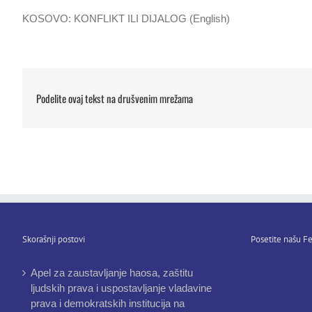
KOSOVO: KONFLIKT ILI DIJALOG (English)
Podelite ovaj tekst na drušvenim mrežama
Skorašnji postovi
Posetite našu Fe
Apel za zaustavljanje haosa, zaštitu
ljudskih prava i uspostavljanje vladavine
prava i demokratskih institucija na