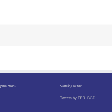
jsbuk stranu
Skorašnji Twitovi
Tweets by FER_BGD