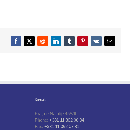
Facebook
X
Reddit
LinkedIn
Tumblr
Pinterest
Vk
Email
Kontakt
Kraljice Natalije 45/VII
Phone:
+381 11 362 08 04
Fax:
+381 11 362 07 81