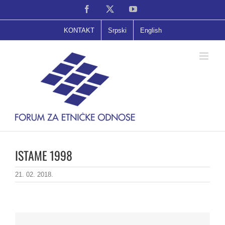
Skip
Facebook
X
YouTube
to
content
KONTAKT
Srpski
English
ISTAME 1998
21. 02. 2018.