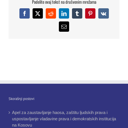
Podelite ovaj tekst na drušvenim mrežama
Facebook
X
Reddit
LinkedIn
Tumblr
Pinterest
Vk
Email
Skorašnji postovi
Apel za zaustavljanje haosa, zaštitu ljudskih prava i
uspostavljanje vladavine prava i demokratskih institucija
na Kosovu