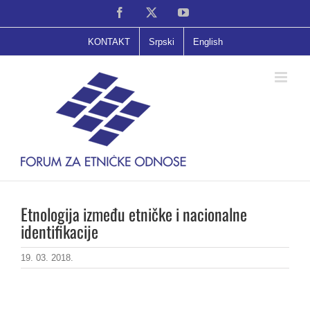
Skip
Facebook
X
YouTube
to
content
KONTAKT
Srpski
English
Etnologija između etničke i nacionalne
identifikacije
19. 03. 2018.