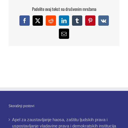
Podelite ovaj tekst na drušvenim mrežama
Facebook
X
Reddit
LinkedIn
Tumblr
Pinterest
Vk
Email
Skorašnji postovi
Apel za zaustavljanje haosa, zaštitu ljudskih prava i
uspostavljanje vladavine prava i demokratskih institucija