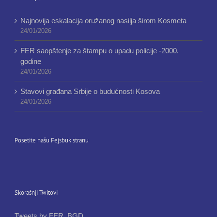
Najnovija eskalacija oružanog nasilja širom Kosmeta
24/01/2026
FER saopštenje za štampu o upadu policije -2000.
godine
24/01/2026
Stavovi građana Srbije o budućnosti Kosova
24/01/2026
Posetite našu Fejsbuk stranu
Skorašnji Twitovi
Tweets by FER_BGD