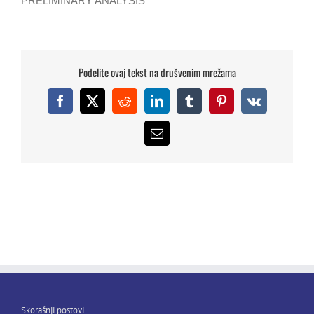
PRELIMINARY ANALYSIS
Podelite ovaj tekst na drušvenim mrežama
Facebook
X
Reddit
LinkedIn
Tumblr
Pinterest
Vk
Email
Skorašnji postovi