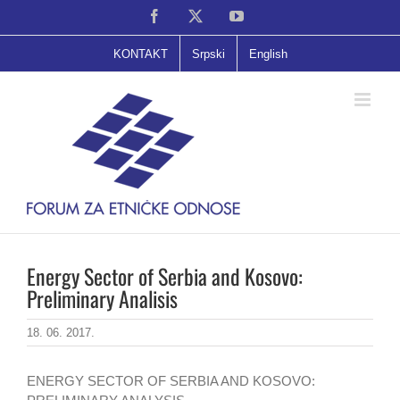
Skip
Facebook
X
YouTube
to
content
KONTAKT
Srpski
English
Energy Sector of Serbia and Kosovo:
Preliminary Analisis
18. 06. 2017.
ENERGY SECTOR OF SERBIA AND KOSOVO: