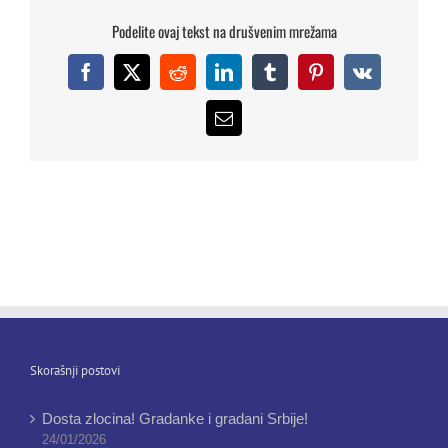
Podelite ovaj tekst na drušvenim mrežama
Facebook
X
Reddit
LinkedIn
Tumblr
Pinterest
Vk
Email
Skorašnji postovi
Dosta zlocina! Gradanke i gradani Srbije!
24/01/2026