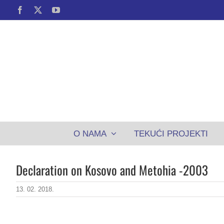
Skip
Facebook
X
YouTube
to
content
O NAMA
TEKUĆI PROJEKTI
Declaration on Kosovo and Metohia -2003
13. 02. 2018.