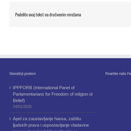
Podelite ovaj tekst na drušvenim mrežama
Skorašnji postovi
Posetite našu Fe
IPPFORB (International Panel of
Parlamentarians for Freedom of religion or
Belief)
24/01/2026
Apel za zaustavljanje haosa, zaštitu
ljudskih prava i uspostavljanje vladavine