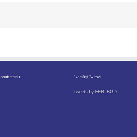
jsbuk stranu
Skorašnji Twitovi
Tweets by FER_BGD