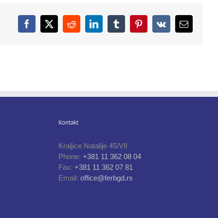
Facebook
X
Reddit
LinkedIn
Tumblr
Pinterest
Vk
Email
Kontakt
Kraljice Natalije 45/VII
Phone:
+381 11 362 08 04
Fax:
+381 11 362 07 81
Email:
office@ferbgd.rs