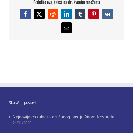
Podelite ovaj tekst na drušvenim mrežama
Facebook
X
Reddit
LinkedIn
Tumblr
Pinterest
Vk
Email
Skorašnji postovi
Najnovija eskalacija oružanog nasilja širom Kosmeta
24/01/2026