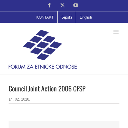
Skip
Facebook
X
YouTube
to
content
KONTAKT
Srpski
English
Council Joint Action 2006 CFSP
14. 02. 2018.