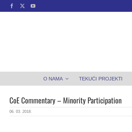
Skip
Facebook
X
YouTube
to
content
O NAMA
TEKUĆI PROJEKTI
CoE Commentary – Minority Participation
06. 03. 2018.