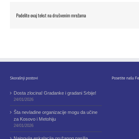
Podelite ovaj tekst na drušvenim mrežama
Skorašnji postovi
Posetite našu Fe
Dosta zlocina! Gradanke i gradani Srbije!
24/01/2026
Šta nevladine organizacije mogu da učine
za Kosovo i Metohiju
24/01/2026
Najnovija eskalacija oružanog nasilja