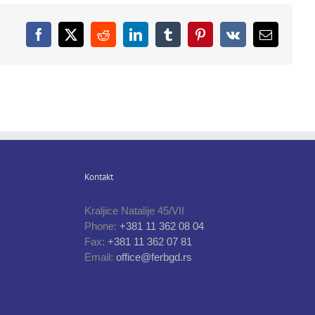
Facebook
X
Reddit
LinkedIn
Tumblr
Pinterest
Vk
Email
Kontakt
Kraljice Natalije 45/VII
Phone:
+381 11 362 08 04
Fax:
+381 11 362 07 81
Email:
office@ferbgd.rs