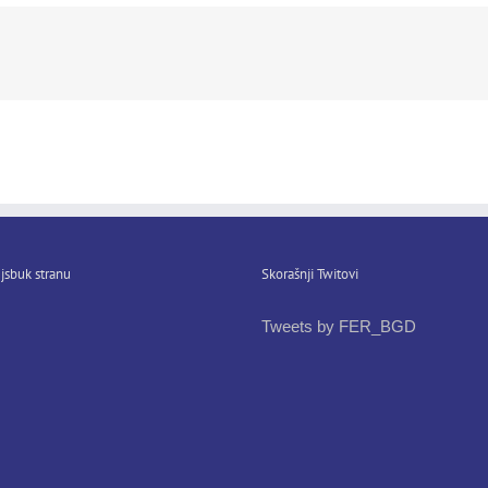
jsbuk stranu
Skorašnji Twitovi
Tweets by FER_BGD