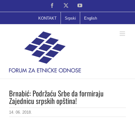
Skip
Facebook
X
YouTube
to
content
KONTAKT
Srpski
English
Brnabić: Podržaću Srbe da formiraju
Zajednicu srpskih opština!
14. 06. 2018.