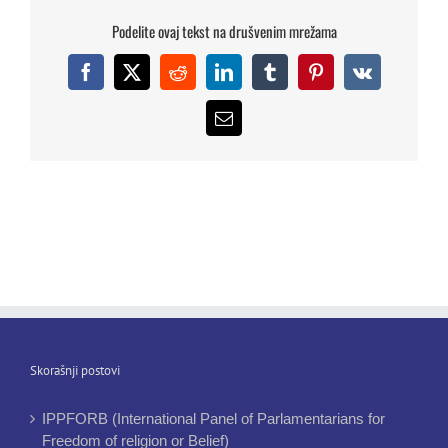
Podelite ovaj tekst na drušvenim mrežama
Facebook
X
Reddit
LinkedIn
Tumblr
Pinterest
Vk
Email
Skorašnji postovi
IPPFORB (International Panel of Parlamentarians for
Freedom of religion or Belief)