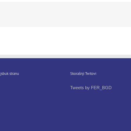
jsbuk stranu
Skorašnji Twitovi
Tweets by FER_BGD