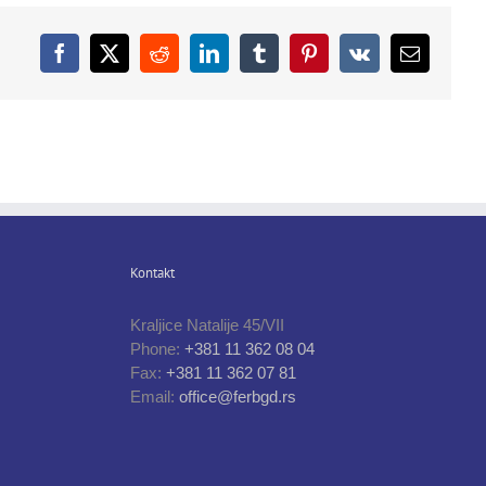
Facebook
X
Reddit
LinkedIn
Tumblr
Pinterest
Vk
Email
Kontakt
Kraljice Natalije 45/VII
Phone:
+381 11 362 08 04
Fax:
+381 11 362 07 81
Email:
office@ferbgd.rs