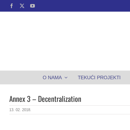
Skip
Facebook
X
YouTube
to
content
O NAMA
TEKUĆI PROJEKTI
Annex 3 – Decentralization
13. 02. 2018.