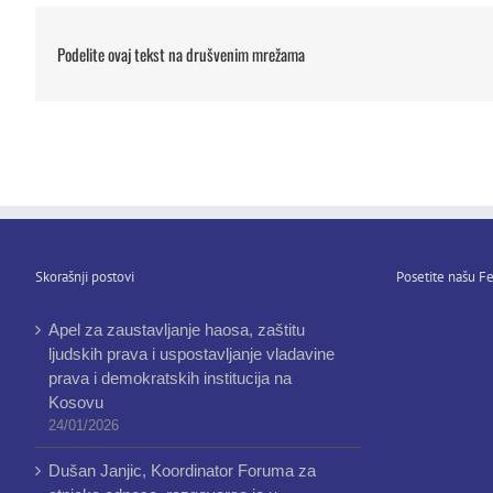
Podelite ovaj tekst na drušvenim mrežama
Skorašnji postovi
Posetite našu Fe
Apel za zaustavljanje haosa, zaštitu
ljudskih prava i uspostavljanje vladavine
prava i demokratskih institucija na
Kosovu
24/01/2026
Dušan Janjic, Koordinator Foruma za