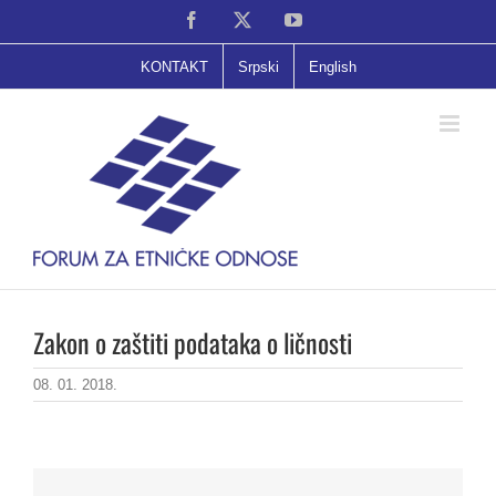
Skip
Facebook
X
YouTube
to
content
KONTAKT
Srpski
English
Zakon o zaštiti podataka o ličnosti
08. 01. 2018.