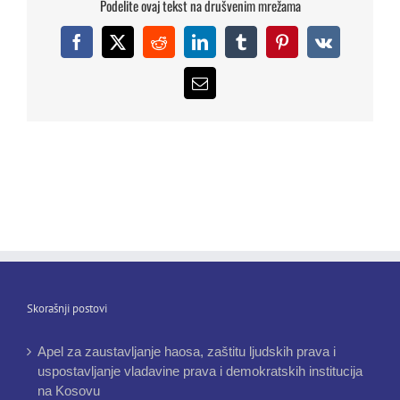
Podelite ovaj tekst na drušvenim mrežama
Facebook
X
Reddit
LinkedIn
Tumblr
Pinterest
Vk
Email
Skorašnji postovi
Apel za zaustavljanje haosa, zaštitu ljudskih prava i
uspostavljanje vladavine prava i demokratskih institucija
na Kosovu