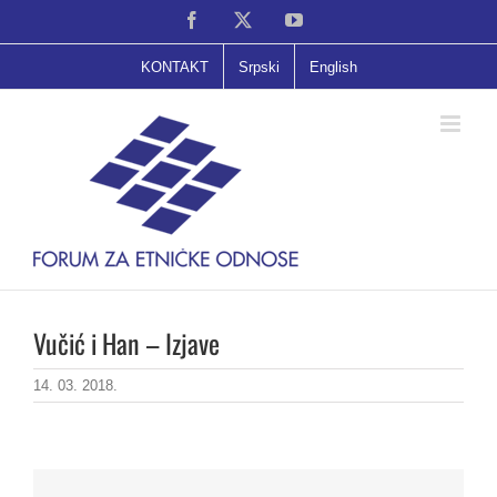
Skip
Facebook
X
YouTube
to
content
KONTAKT
Srpski
English
Vučić i Han – Izjave
14. 03. 2018.