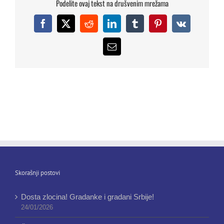
Podelite ovaj tekst na drušvenim mrežama
Facebook
X
Reddit
LinkedIn
Tumblr
Pinterest
Vk
Email
Skorašnji postovi
Dosta zlocina! Gradanke i gradani Srbije!
24/01/2026