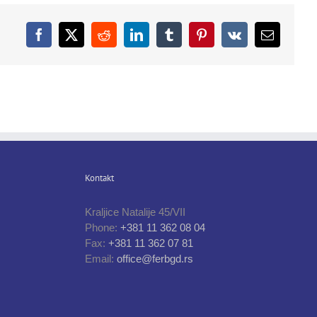
Facebook
X
Reddit
LinkedIn
Tumblr
Pinterest
Vk
Email
Kontakt
Kraljice Natalije 45/VII
Phone:
+381 11 362 08 04
Fax:
+381 11 362 07 81
Email:
office@ferbgd.rs