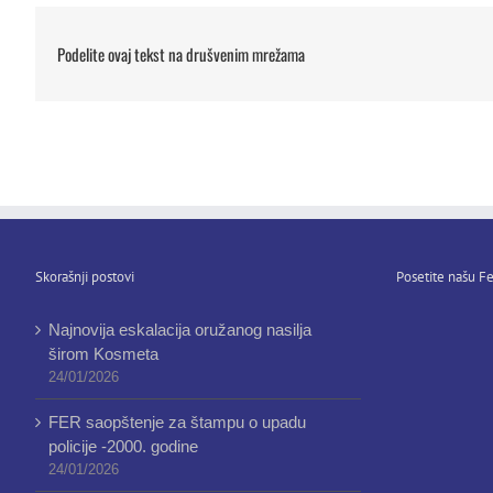
Podelite ovaj tekst na drušvenim mrežama
Skorašnji postovi
Posetite našu Fe
Najnovija eskalacija oružanog nasilja
širom Kosmeta
24/01/2026
FER saopštenje za štampu o upadu
policije -2000. godine
24/01/2026