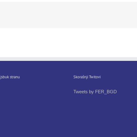
jsbuk stranu
Skorašnji Twitovi
Tweets by FER_BGD