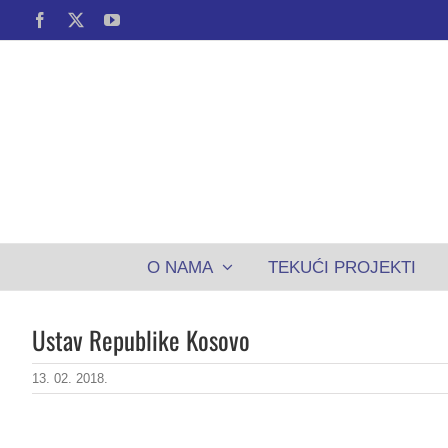
Skip
Facebook
X
YouTube
to
content
O NAMA
TEKUĆI PROJEKTI
Ustav Republike Kosovo
13. 02. 2018.