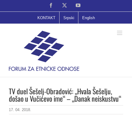
Skip
Facebook
X
YouTube
to
content
KONTAKT
Srpski
English
TV duel Šešelj-Obradović: „Hvala Šešelju,
došao u Vučićevo ime“ – „Danak neiskustvu“
17. 04. 2018.