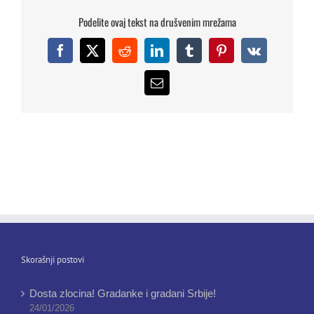
Podelite ovaj tekst na drušvenim mrežama
Facebook
X
Reddit
LinkedIn
Tumblr
Pinterest
Vk
Email
Skorašnji postovi
Dosta zlocina! Gradanke i gradani Srbije!
24/01/2026