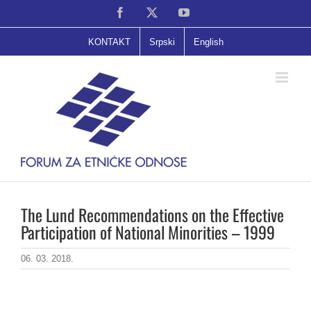
Skip
Facebook
X
YouTube
to
content
KONTAKT
Srpski
English
The Lund Recommendations on the Effective
Participation of National Minorities – 1999
06. 03. 2018.