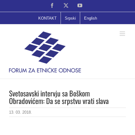
Skip
Facebook
X
YouTube
to
content
KONTAKT
Srpski
English
Svetosavski intervju sa Boškom
Obradovićem: Da se srpstvu vrati slava
13. 03. 2018.