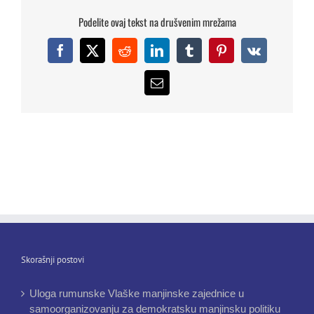
Podelite ovaj tekst na drušvenim mrežama
Facebook
X
Reddit
LinkedIn
Tumblr
Pinterest
Vk
Email
Skorašnji postovi
Uloga rumunske Vlaške manjinske zajednice u
samoorganizovanju za demokratsku manjinsku politiku