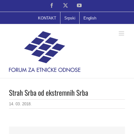
Skip
Facebook
X
YouTube
to
content
KONTAKT
Srpski
English
Strah Srba od ekstremnih Srba
14. 03. 2018.