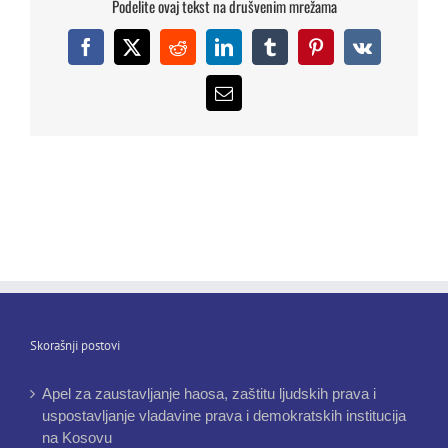
Podelite ovaj tekst na drušvenim mrežama
Facebook
X
Reddit
LinkedIn
Tumblr
Pinterest
Vk
Email
Skorašnji postovi
Apel za zaustavljanje haosa, zaštitu ljudskih prava i
uspostavljanje vladavine prava i demokratskih institucija
na Kosovu