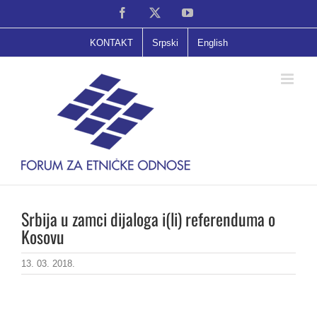
Skip
Facebook
X
YouTube
to
content
KONTAKT
Srpski
English
Srbija u zamci dijaloga i(li) referenduma o
Kosovu
13. 03. 2018.