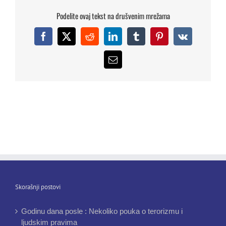
Podelite ovaj tekst na drušvenim mrežama
Facebook
X
Reddit
LinkedIn
Tumblr
Pinterest
Vk
Email
Skorašnji postovi
Godinu dana posle : Nekoliko pouka o terorizmu i
ljudskim pravima