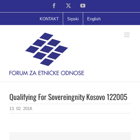
Skip
Facebook
X
YouTube
to
content
KONTAKT
Srpski
English
Qualifying For Sovereingnity Kosovo 122005
13. 02. 2018.