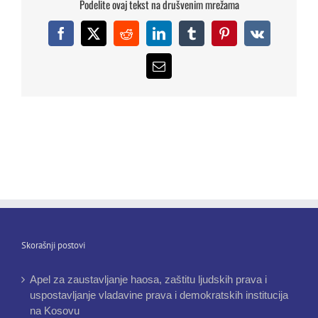
Podelite ovaj tekst na drušvenim mrežama
Facebook
X
Reddit
LinkedIn
Tumblr
Pinterest
Vk
Email
Skorašnji postovi
Apel za zaustavljanje haosa, zaštitu ljudskih prava i
uspostavljanje vladavine prava i demokratskih institucija
na Kosovu