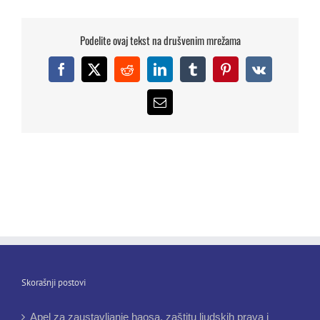
Podelite ovaj tekst na drušvenim mrežama
Facebook
X
Reddit
LinkedIn
Tumblr
Pinterest
Vk
Email
Skorašnji postovi
Apel za zaustavljanje haosa, zaštitu ljudskih prava i