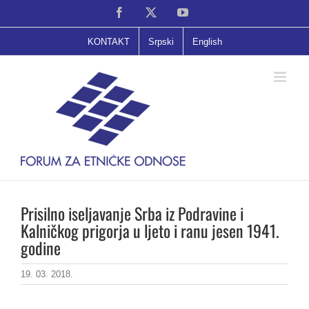
Skip
Facebook
X
YouTube
to
content
KONTAKT
Srpski
English
Prisilno iseljavanje Srba iz Podravine i
Kalničkog prigorja u ljeto i ranu jesen 1941.
godine
19. 03. 2018.