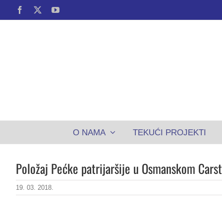
Skip
Facebook
X
YouTube
to
content
O NAMA
TEKUĆI PROJEKTI
Položaj Pećke patrijaršije u Osmanskom Cars
19. 03. 2018.