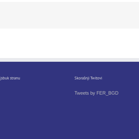
jsbuk stranu
Skorašnji Twitovi
Tweets by FER_BGD