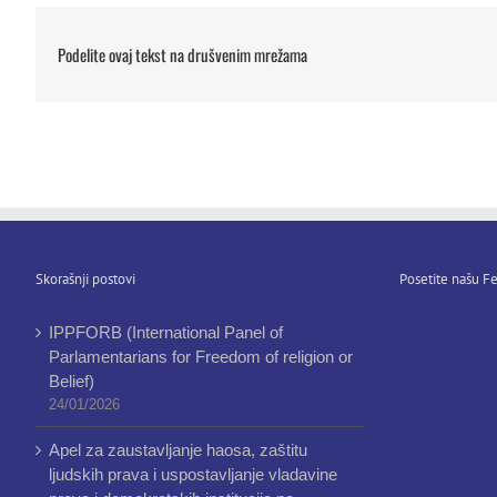
Podelite ovaj tekst na drušvenim mrežama
Skorašnji postovi
Posetite našu Fe
IPPFORB (International Panel of
Parlamentarians for Freedom of religion or
Belief)
24/01/2026
Apel za zaustavljanje haosa, zaštitu
ljudskih prava i uspostavljanje vladavine