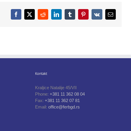
Facebook
X
Reddit
LinkedIn
Tumblr
Pinterest
Vk
Email
Kontakt
Kraljice Natalije 45/VII
Phone:
+381 11 362 08 04
Fax:
+381 11 362 07 81
Email:
office@ferbgd.rs