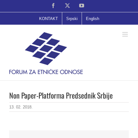
Skip
Facebook
X
YouTube
to
content
KONTAKT
Srpski
English
Non Paper-Platforma Predsednik Srbije
13. 02. 2018.