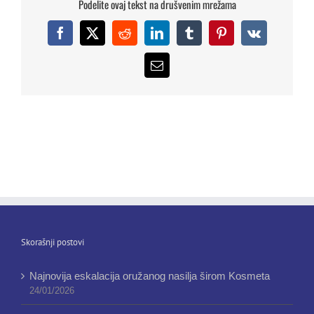
Podelite ovaj tekst na drušvenim mrežama
Facebook
X
Reddit
LinkedIn
Tumblr
Pinterest
Vk
Email
Skorašnji postovi
Najnovija eskalacija oružanog nasilja širom Kosmeta
24/01/2026