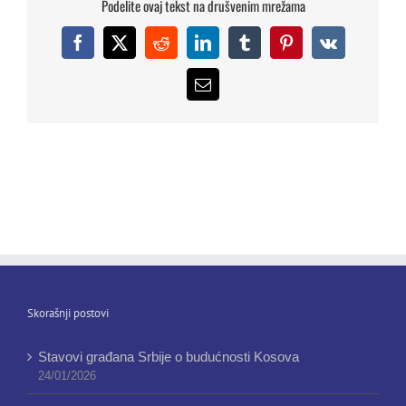
Podelite ovaj tekst na drušvenim mrežama
Facebook
X
Reddit
LinkedIn
Tumblr
Pinterest
Vk
Email
Skorašnji postovi
Stavovi građana Srbije o budućnosti Kosova
24/01/2026