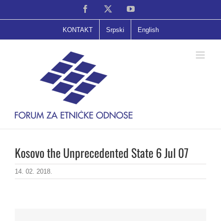
Skip
Facebook
X
YouTube
to
content
KONTAKT
Srpski
English
Kosovo the Unprecedented State 6 Jul 07
14. 02. 2018.