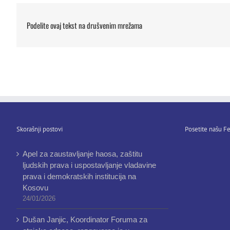
Podelite ovaj tekst na drušvenim mrežama
Skorašnji postovi
Posetite našu Fe
Apel za zaustavljanje haosa, zaštitu
ljudskih prava i uspostavljanje vladavine
prava i demokratskih institucija na
Kosovu
24/01/2026
Dušan Janjic, Koordinator Foruma za