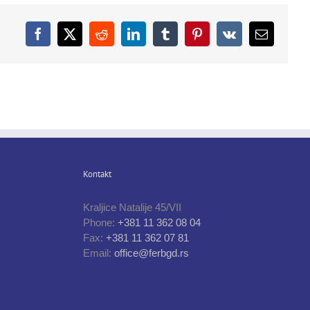
Facebook
X
Reddit
LinkedIn
Tumblr
Pinterest
Vk
Email
Kontakt
Kraljice Natalije 45/VII
Phone:
+381 11 362 08 04
Fax:
+381 11 362 07 81
Email:
office@ferbgd.rs