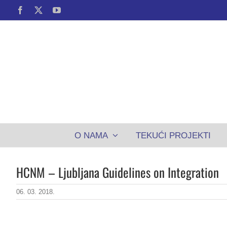
Skip
Facebook
X
YouTube
to
content
O NAMA
TEKUĆI PROJEKTI
HCNM – Ljubljana Guidelines on Integration
06. 03. 2018.