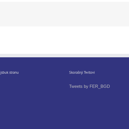
jsbuk stranu
Skorašnji Twitovi
Tweets by FER_BGD