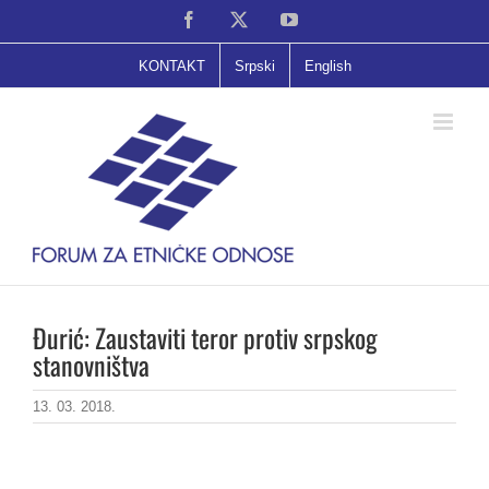
Skip
Facebook
X
YouTube
to
content
KONTAKT
Srpski
English
Đurić: Zaustaviti teror protiv srpskog
stanovništva
13. 03. 2018.