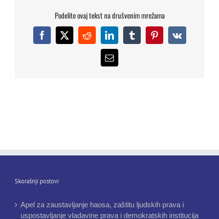
Podelite ovaj tekst na drušvenim mrežama
Facebook
X
Reddit
LinkedIn
Tumblr
Pinterest
Vk
Email
Skorašnji postovi
Apel za zaustavljanje haosa, zaštitu ljudskih prava i
uspostavljanje vladavine prava i demokratskih institucija