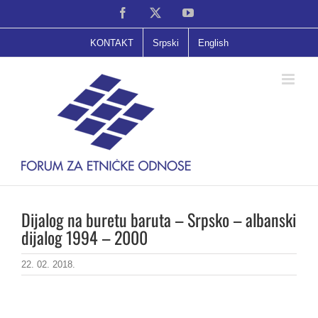
Skip
Facebook
X
YouTube
to
content
KONTAKT
Srpski
English
Dijalog na buretu baruta – Srpsko – albanski
dijalog 1994 – 2000
22. 02. 2018.