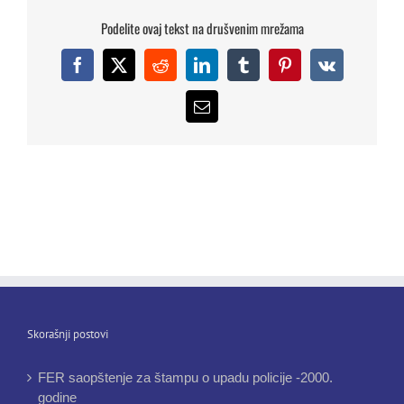
Podelite ovaj tekst na drušvenim mrežama
Facebook
X
Reddit
LinkedIn
Tumblr
Pinterest
Vk
Email
Skorašnji postovi
FER saopštenje za štampu o upadu policije -2000.
godine