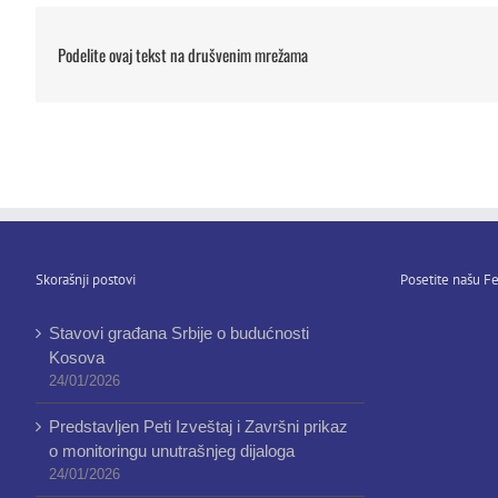
Podelite ovaj tekst na drušvenim mrežama
Skorašnji postovi
Posetite našu Fe
Stavovi građana Srbije o budućnosti
Kosova
24/01/2026
Predstavljen Peti Izveštaj i Završni prikaz
o monitoringu unutrašnjeg dijaloga
24/01/2026