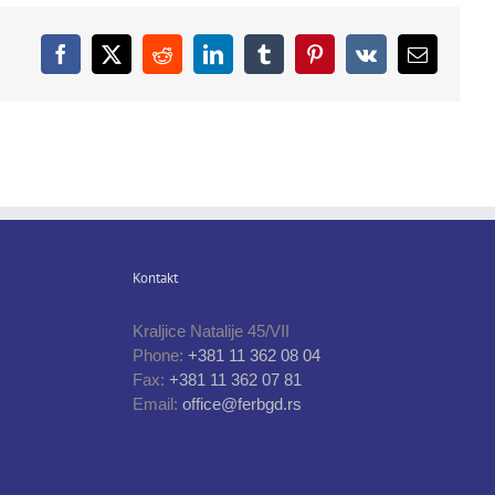
Facebook
X
Reddit
LinkedIn
Tumblr
Pinterest
Vk
Email
Kontakt
Kraljice Natalije 45/VII
Phone:
+381 11 362 08 04
Fax:
+381 11 362 07 81
Email:
office@ferbgd.rs