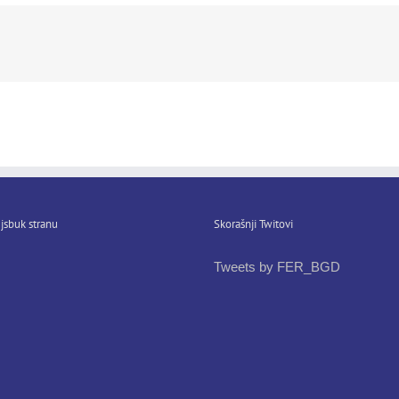
jsbuk stranu
Skorašnji Twitovi
Tweets by FER_BGD