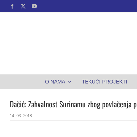
Skip
Facebook
X
YouTube
to
content
O NAMA
TEKUĆI PROJEKTI
Dačić: Zahvalnost Surinamu zbog povlačenja p
14. 03. 2018.