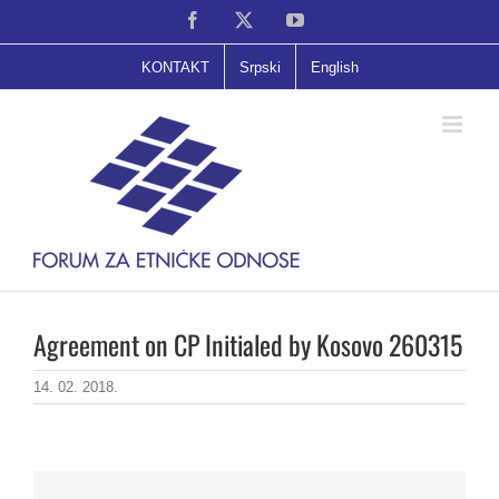
Skip
Facebook
X
YouTube
to
content
KONTAKT
Srpski
English
Agreement on CP Initialed by Kosovo 260315
14. 02. 2018.