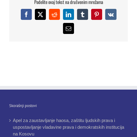
Podelite ovaj tekst na drušvenim mrežama
Facebook
X
Reddit
LinkedIn
Tumblr
Pinterest
Vk
Email
Skorašnji postovi
Apel za zaustavljanje haosa, zaštitu ljudskih prava i
uspostavljanje vladavine prava i demokratskih institucija
na Kosovu