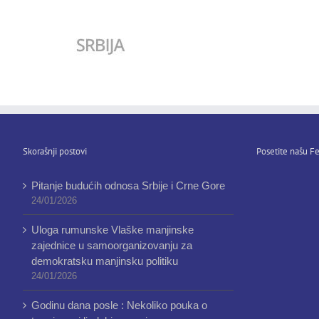
Skorašnji postovi
Posetite našu Fe
Pitanje budućih odnosa Srbije i Crne Gore
24/01/2026
Uloga rumunske Vlaške manjinske
zajednice u samoorganizovanju za
demokratsku manjinsku politiku
24/01/2026
Godinu dana posle : Nekoliko pouka o