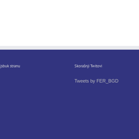
jsbuk stranu
Skorašnji Twitovi
Tweets by FER_BGD