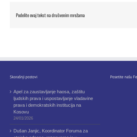
Podelite ovaj tekst na drušvenim mrežama
Skorašnji postovi
Posetite našu Fe
Apel za zaustavljanje haosa, zaštitu
ljudskih prava i uspostavljanje vladavine
prava i demokratskih institucija na
Kosovu
24/01/2026
Dušan Janjic, Koordinator Foruma za