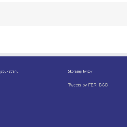
jsbuk stranu
Skorašnji Twitovi
Tweets by FER_BGD