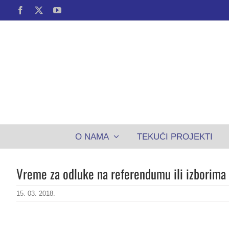
Skip
Facebook
X
YouTube
to
content
O NAMA
TEKUĆI PROJEKTI
Vreme za odluke na referendumu ili izborima
15. 03. 2018.