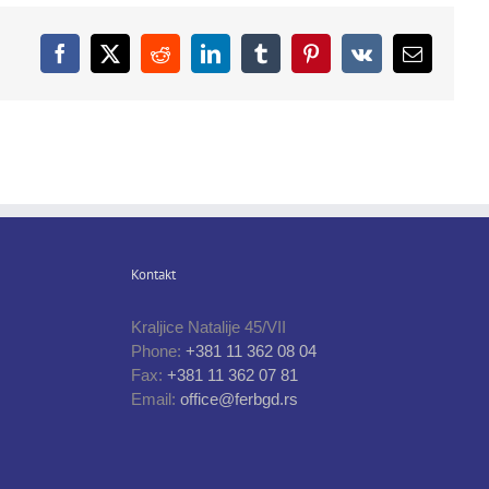
Facebook
X
Reddit
LinkedIn
Tumblr
Pinterest
Vk
Email
Kontakt
Kraljice Natalije 45/VII
Phone:
+381 11 362 08 04
Fax:
+381 11 362 07 81
Email:
office@ferbgd.rs