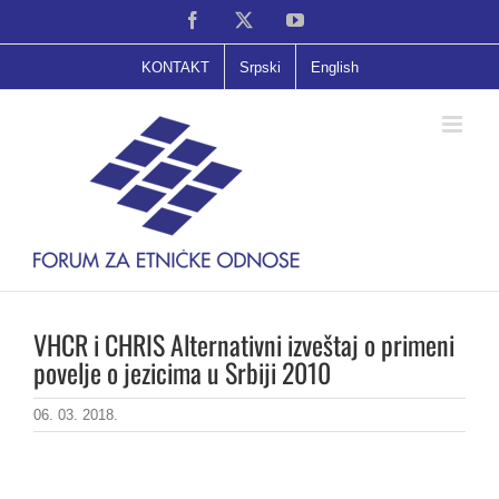
Skip
Facebook
X
YouTube
to
content
KONTAKT
Srpski
English
VHCR i CHRIS Alternativni izveštaj o primeni
povelje o jezicima u Srbiji 2010
06. 03. 2018.