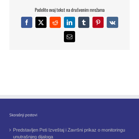
Podelite ovaj tekst na drušvenim mrežama
Facebook
X
Reddit
LinkedIn
Tumblr
Pinterest
Vk
Email
Skorašnji postovi
Predstavljen Peti Izveštaj i Završni prikaz o monitoringu
unutrašnjeg dijaloga