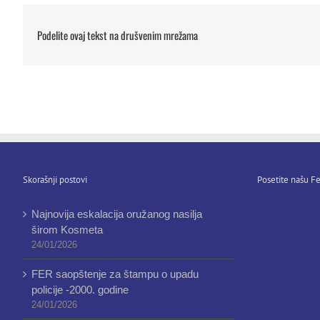
Podelite ovaj tekst na drušvenim mrežama
Skorašnji postovi
Posetite našu Fe
Najnovija eskalacija oružanog nasilja
širom Kosmeta
24/01/2026
FER saopštenje za štampu o upadu
policije -2000. godine
24/01/2026