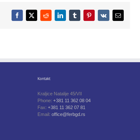
Facebook
X
Reddit
LinkedIn
Tumblr
Pinterest
Vk
Email
Kontakt
Kraljice Natalije 45/VII
Phone:
+381 11 362 08 04
Fax:
+381 11 362 07 81
Email:
office@ferbgd.rs