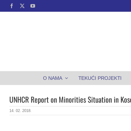
Skip
Facebook
X
YouTube
to
content
O NAMA
TEKUĆI PROJEKTI
UNHCR Report on Minorities Situation in Kos
14. 02. 2018.