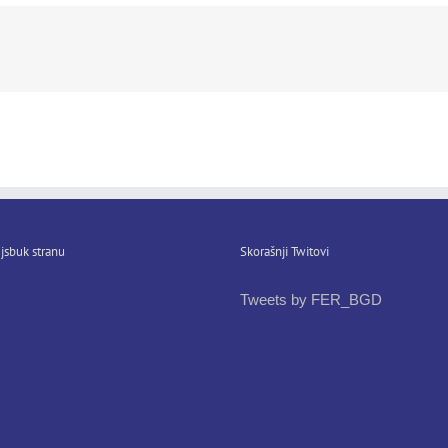
jsbuk stranu
Skorašnji Twitovi
Tweets by FER_BGD